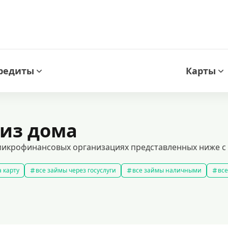
редиты
Карты
 из дома
 микрофинансовых организациях представленных ниже с 
 карту
все займы через госуслуги
все займы наличными
все
новые займы
смс займ
все займы
все займы ночью
ярные займы
лучшие займы
подобрать займ
рейтинг займо