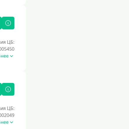
Под залог недвижимости
Под ПТС по доверенности
Под ПТС мотоцикла
Под ПТС спецтехники
Под ПТС грузового автомобиля
ия ЦБ:
Авто без ПТС
005450
бнее
Цель
На Новый Год
Для исправления кредитной истории
На погашение других займов
До зарплаты
ия ЦБ:
Для ИП
002049
бнее
Для бизнеса