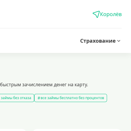
Королёв
Страхование
быстрым зачислением денег на карту.
 займы без отказа
все займы бесплатно без процентов
все займы без комиссии
все займы на карту за 15 минут
в
правила предоставления займов