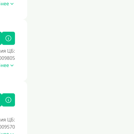
Без номера телефона
бнее
На телефон
Без платных услуг и подписок
Без звонков и проверок
Онлайн круглосуточно
Ночью
ия ЦБ:
009805
На карту круглосуточно
бнее
24/7
Деньги в долг
В долг на карту
Срок
1 день
ия ЦБ:
009570
2 дня