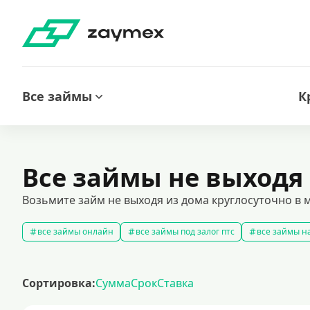
Все займы
К
Все займы не выходя
Возьмите займ не выходя из дома круглосуточно в
все займы онлайн
все займы под залог птс
все займы на
срочные займы
быстрые займы
все займы до зарплаты
выбрать экспресс займ в рф
долгосрочные займы
попул
Сортировка:
Сумма
Срок
Ставка
рефинансирование займов
калькулятор займов