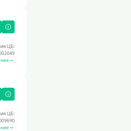
Документы
Без документов
По ИНН
По загранпаспорту
ия ЦБ:
По военному билету
002049
По водительскому удостоверению
бнее
По СНИЛСу
Без СНИЛСа
По паспорту
Без паспорта
По фото
ия ЦБ:
Без фото
009690
Без подтверждения дохода
бнее