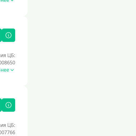
бнее
Без процентов на 30 дней
Под 0 %
Условия
С возможностью частичного
погашения
ия ЦБ:
Без страховок и комиссий
008650
бнее
Со страховкой
Повторный
Надежные
Без обмана
Без предоплат
Без электронной почты
ия ЦБ:
С автоматическим одобрением
007766