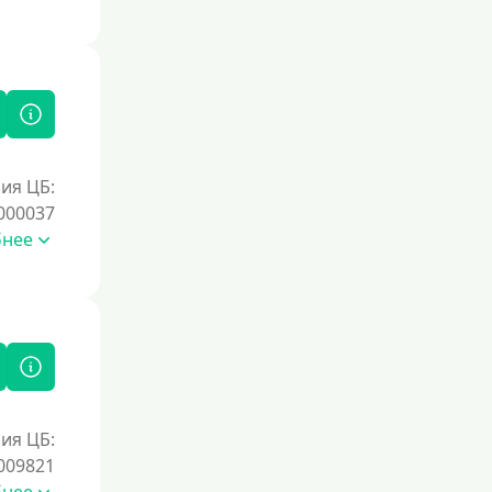
Без справок и поручителей
Без посредников
Процент
Под 1 %
ия ЦБ:
С пролонгацией (продлением)
000037
Под высокий процент
бнее
Без комиссии
В рассрочку
С ежемесячным платежом
Бесплатно
Под низкий процент
ия ЦБ:
Без процентов
009821
Первый займ без процентов