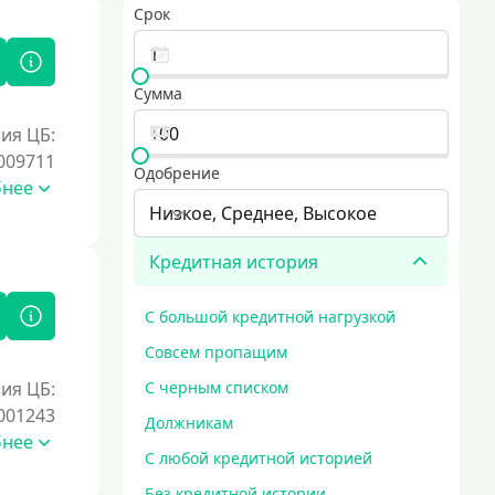
Срок
Сумма
ия ЦБ:
009711
Одобрение
бнее
Низкое, Среднее, Высокое
Кредитная история
С большой кредитной нагрузкой
Совсем пропащим
ия ЦБ:
С черным списком
001243
Должникам
бнее
С любой кредитной историей
Без кредитной истории