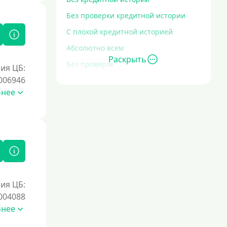
Без проверки кредитной истории
С плохой кредитной историей
Абсолютно всем
Раскрыть
Без проверок
ия ЦБ:
006946
Со 100% одобрением
бнее
Без отказа
На карту без отказа
С просрочками
Залог
Под залог ПТС
ия ЦБ:
004088
Без залога
бнее
Под залог