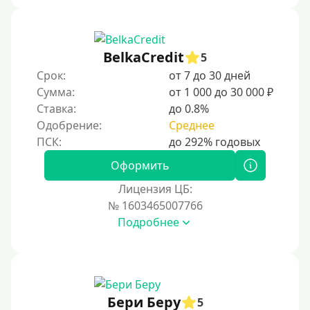
С 18 лет
С 19 лет
С 20 лет
BelkaCredit
5
Срок:
от 7 до 30 дней
С 21 года
Сумма:
от 1 000 до 30 000 ₽
С 22 лет
Ставка:
до 0.8%
С 23 лет
Одобрение:
Среднее
С 25 лет
Оформить
Категории заемщиков
Лицензия ЦБ:
№ 1603465007766
Несовершеннолетним
Подробнее
Студентам
Для мужчин
Женский займ
Бери Беру
Мамам в декрете
5