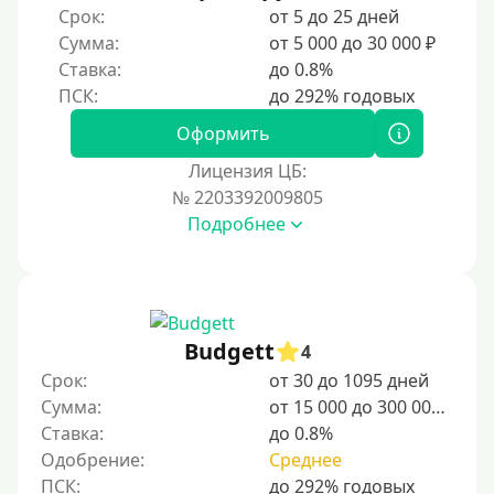
Срок:
от 5 до 25 дней
Без прописки
Сумма:
от 5 000 до 30 000 ₽
Без регистрации
Ставка:
до 0.8%
С временной регистрацией
Банкротам
Оформить
Без подтверждения личности
Лицензия ЦБ:
Пенсионерам
№ 2203392009805
Подробнее
Пенсионерам до 70 лет
Пенсионерам до 75 лет
Пенсионерам до 80 лет
Пенсионерам до 85 лет
Budgett
4
Безработным
Срок:
от 30 до 1095 дней
Сумма:
от 15 000 до 300 000 ₽
Даже бомжам
Ставка:
до 0.8%
Без указания места работы
Одобрение:
Среднее
Для иностранных граждан