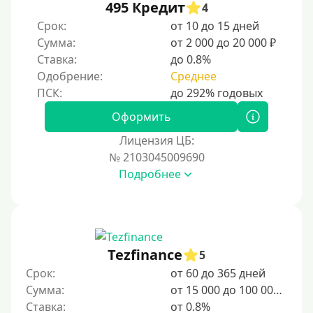
На неделю
495 Кредит
4
Срок:
от 10 до 15 дней
10 дней
Сумма:
от 2 000 до 20 000 ₽
2 недели
Ставка:
до 0.8%
15 дней
Одобрение:
Среднее
20 дней
21 день
Оформить
На месяц
Лицензия ЦБ:
№ 2103045009690
30 дней без процентов
Подробнее
2 месяца
60 дней
3 месяца
90 дней
Tezfinance
5
100 дней
Срок:
от 60 до 365 дней
Сумма:
от 15 000 до 100 000 ₽
4 месяца
Ставка:
от 0.8%