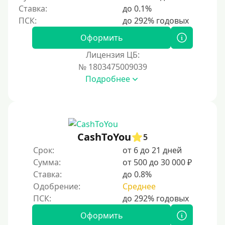
Ставка:
до 0.1%
200000 руб
250000 руб
Оформить
300000 руб
Лицензия ЦБ:
500000 руб
№ 1803475009039
1000000 руб
Подробнее
Мини займы
На большую сумму
Карты банков и платежные системы
CashToYou
5
Срок:
от 6 до 21 дней
Мастеркард
Сумма:
от 500 до 30 000 ₽
Через Юнистрим (Unistream)
Ставка:
до 0.8%
Одобрение:
Среднее
На Вебмани
ВТБ
Оформить
Виза (Visa)