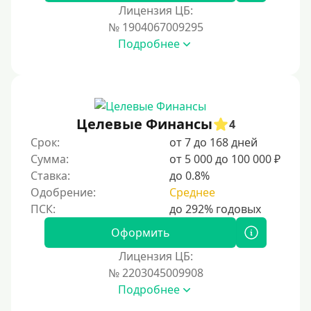
Лицензия ЦБ:
Тинькофф
№ 1904067009295
На карту Кукуруза
Подробнее
Маэстро
Мир
Сбербанк
Целевые Финансы
4
Моментум (Momentum)
Срок:
от 7 до 168 дней
Через систему Контакт (Contact)
Сумма:
от 5 000 до 100 000 ₽
Золотая Корона
Ставка:
до 0.8%
Одобрение:
Среднее
Через систему быстрых платежей СБП
Способы получения
Оформить
Лицензия ЦБ:
Без активации сервиса
№ 2203045009908
Без участия банков
Подробнее
На сберкнижку