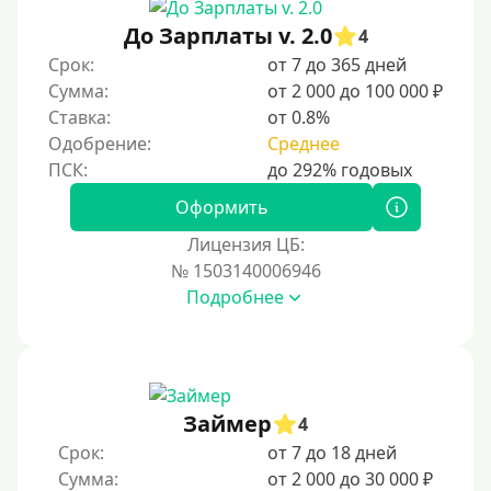
Без документов
До Зарплаты v. 2.0
4
По ИНН
Срок:
от 7 до 365 дней
Сумма:
от 2 000 до 100 000 ₽
По загранпаспорту
Ставка:
от 0.8%
По военному билету
Одобрение:
Среднее
По водительскому удостоверению
По СНИЛСу
Оформить
Без СНИЛСа
Лицензия ЦБ:
№ 1503140006946
По паспорту
Подробнее
Без паспорта
По фото
Без фото
Без подтверждения дохода
Займер
4
Без справок и поручителей
Срок:
от 7 до 18 дней
Сумма:
от 2 000 до 30 000 ₽
Без посредников