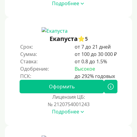
Подробнее
Под ПТС мотоцикла
Под ПТС спецтехники
Под ПТС грузового автомобиля
Авто без ПТС
Екапуста
5
Срок:
от 7 до 21 дней
Цель
Сумма:
от 100 до 30 000 ₽
Ставка:
от 0.8 до 1.5%
На Новый Год
Одобрение:
Высокое
Для исправления кредитной истории
На погашение других займов
Оформить
До зарплаты
Лицензия ЦБ:
№ 2120754001243
Для ИП
Подробнее
Для бизнеса
Документы