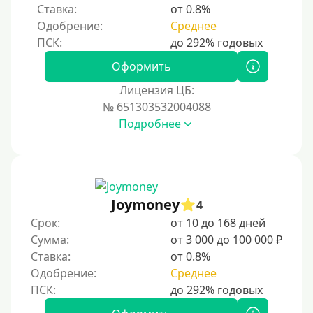
Ставка:
от 0.8%
Одобрение:
Среднее
Процент
Под 1 %
Оформить
С пролонгацией (продлением)
Лицензия ЦБ:
№ 651303532004088
Под высокий процент
Подробнее
Без комиссии
В рассрочку
С ежемесячным платежом
Бесплатно
Joymoney
4
Под низкий процент
Срок:
от 10 до 168 дней
Сумма:
от 3 000 до 100 000 ₽
Без процентов
Ставка:
от 0.8%
Первый займ без процентов
Одобрение:
Среднее
Без процентов на 30 дней
Под 0 %