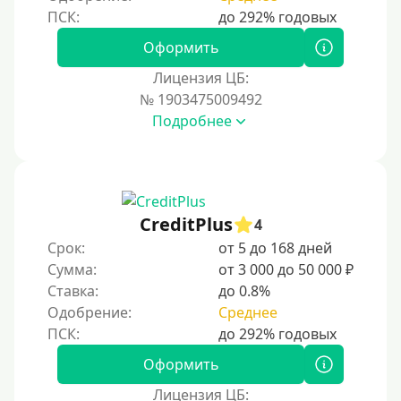
На банковский счет
Оформить
Наличными
Лицензия ЦБ:
По телефону
№ 1903475009492
Через госуслуги
Подробнее
Без карты
На карту
На карту с нулевым балансом
CreditPlus
4
На дебетовую карту
Срок:
от 5 до 168 дней
На кредитную карту
Сумма:
от 3 000 до 50 000 ₽
На виртуальную карту
Ставка:
до 0.8%
Одобрение:
Среднее
На неименную карту
На именную карту
Оформить
На зарплатную карту
Лицензия ЦБ:
На чужую карту без отказа