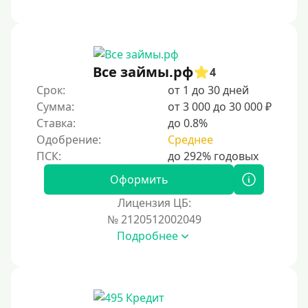
Без платных услуг и подписок
Без звонков и проверок
Онлайн круглосуточно
Ночью
Все займы.рф
4
На карту круглосуточно
Срок:
от 1 до 30 дней
Сумма:
от 3 000 до 30 000 ₽
24/7
Ставка:
до 0.8%
Деньги в долг
Одобрение:
Среднее
В долг на карту
Оформить
Срок
Лицензия ЦБ:
№ 2120512002049
1 день
Подробнее
2 дня
3 дня
5 дней