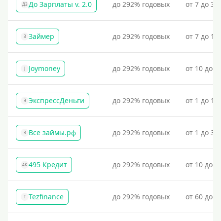
До Зарплаты v. 2.0
до 292% годовых
от 7 до 36
ДЗ
Займер
до 292% годовых
от 7 до 18
З
Joymoney
до 292% годовых
от 10 до 1
J
ЭкспрессДеньги
до 292% годовых
от 1 до 18
Э
Все займы.рф
до 292% годовых
от 1 до 30
З
495 Кредит
до 292% годовых
от 10 до 1
4К
Tezfinance
до 292% годовых
от 60 до 3
T