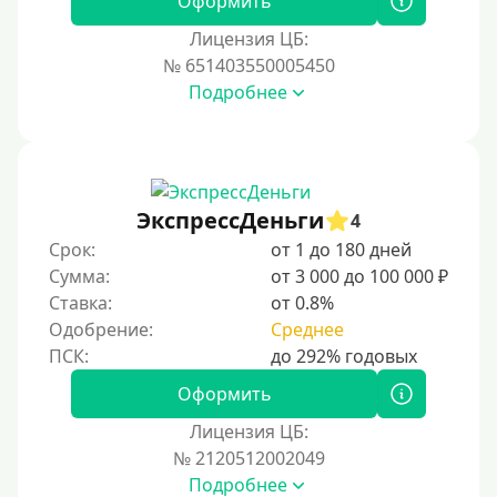
Оформить
Лицензия ЦБ:
Условия
№ 651403550005450
Подробнее
С возможностью частичного погашения
Без страховок и комиссий
Со страховкой
Повторный
ЭкспрессДеньги
4
Срок:
от 1 до 180 дней
Надежные
Сумма:
от 3 000 до 100 000 ₽
Без обмана
Ставка:
от 0.8%
Без предоплат
Одобрение:
Среднее
Без электронной почты
С автоматическим одобрением
Оформить
Без номера телефона
Лицензия ЦБ:
№ 2120512002049
На телефон
Подробнее