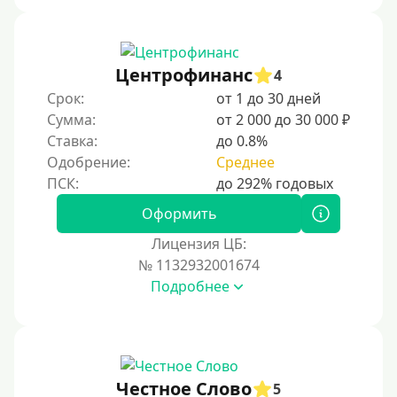
На дом срочно
Не выходя из дома
Центрофинанс
4
Без посещения офиса
Срок:
от 1 до 30 дней
В офисе
Сумма:
от 2 000 до 30 000 ₽
В ломбарде
Ставка:
до 0.8%
Одобрение:
Среднее
Роботы займов
Онлайн на карту в Telegram
Оформить
Без списания денег с карты
Лицензия ЦБ:
Денежным переводом
№ 1132932001674
По СМС
Подробнее
На электронный кошелек
На Юмани (ЮMoney)
На Яндекс Деньги
Честное Слово
5
Без привязки карты