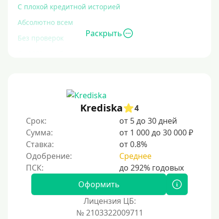
С плохой кредитной историей
Абсолютно всем
Раскрыть
Без проверок
Со 100% одобрением
Без отказа
На карту без отказа
С просрочками
Krediska
4
Срок:
от 5 до 30 дней
Залог
Сумма:
от 1 000 до 30 000 ₽
Ставка:
от 0.8%
Под залог ПТС
Одобрение:
Среднее
Без залога
Под залог
Оформить
Под залог недвижимости
Лицензия ЦБ:
Под ПТС по доверенности
№ 2103322009711