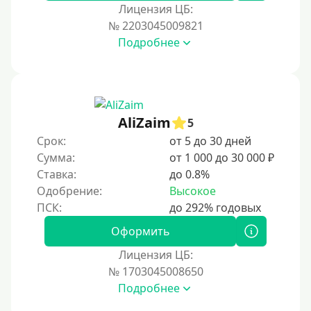
За 1 минуту
Лицензия ЦБ:
№ 2203045009821
За 2 минуты
Подробнее
За 3 минуты
За 5 минут
За 10 минут
За 15 минут
AliZaim
5
За час
Срок:
от 5 до 30 дней
Сумма:
от 1 000 до 30 000 ₽
Срочные
Ставка:
до 0.8%
Моментальные онлайн
Одобрение:
Высокое
Экспресс
В день обращения
Оформить
Лицензия ЦБ:
Возраст
№ 1703045008650
Подробнее
С 17 лет