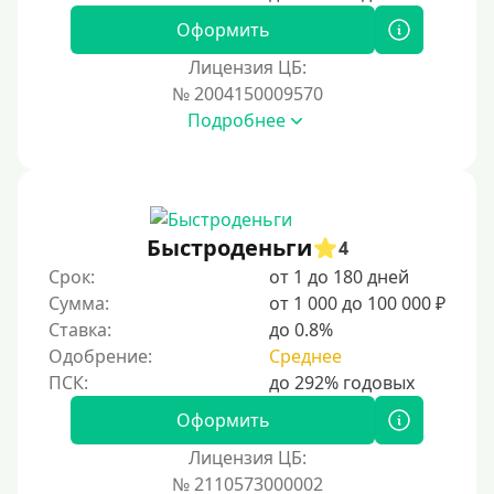
Для иностранных граждан Украины
Оформить
Для иностранных граждан Казахстана
Лицензия ЦБ:
Для иностранных граждан Кыргызстана
№ 2004150009570
Подробнее
Для иностранных граждан Таджикистана
Для иностранных граждан Белоруссии
Для иностранных граждан Армении
Для иностранных граждан Узбекистана
Быстроденьги
4
Для граждан СНГ
Срок:
от 1 до 180 дней
Сумма:
от 1 000 до 100 000 ₽
Сумма (рублей)
Ставка:
до 0.8%
Одобрение:
Среднее
100 руб
200 руб
Оформить
300 руб
Лицензия ЦБ:
400 руб
№ 2110573000002