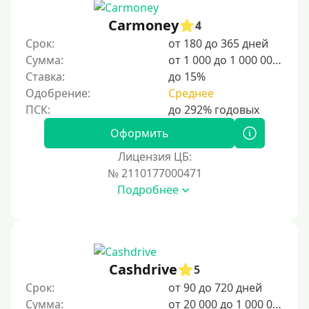
15000 руб
Carmoney
4
20000 руб
Срок:
от 180 до 365 дней
25000 руб
Сумма:
от 1 000 до 1 000 000 ₽
Ставка:
до 15%
30000 руб
Одобрение:
Среднее
30000 руб на год
35000 руб
Оформить
40000 руб
Лицензия ЦБ:
50000 руб
№ 2110177000471
Подробнее
60000 руб
70000 руб
80000 руб
90000 руб
Cashdrive
5
100000 руб
Срок:
от 90 до 720 дней
150000 руб
Сумма:
от 20 000 до 1 000 000 ₽