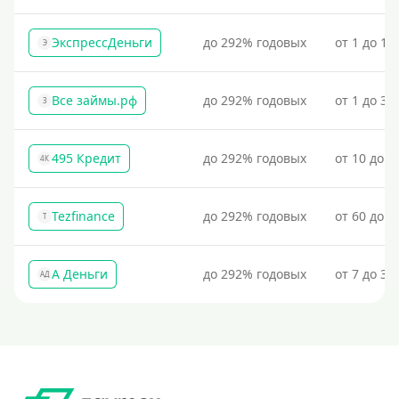
Процент
ЭкспрессДеньги
до 292% годовых
от 1 до 18
Э
Под 1 %
С пролонгацией (продлением)
Все займы.рф
до 292% годовых
от 1 до 30
З
Под высокий процент
Без комиссии
495 Кредит
до 292% годовых
от 10 до 1
4К
В рассрочку
С ежемесячным платежом
Tezfinance
до 292% годовых
от 60 до 3
T
Бесплатно
Под низкий процент
А Деньги
до 292% годовых
от 7 до 31
АД
Без процентов
Первый займ без процентов
Без процентов на 30 дней
Под 0 %