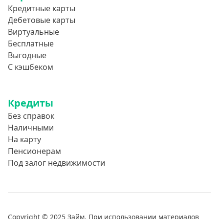
Без звонков и проверок
Кредитные карты
Онлайн круглосуточно
Дебетовые карты
Виртуальные
Ночью
Бесплатные
На карту круглосуточно
Выгодные
24/7
С кэшбеком
Деньги в долг
В долг на карту
Кредиты
Без справок
Срок
Наличными
На карту
1 день
Пенсионерам
2 дня
Под залог недвижимости
3 дня
5 дней
На неделю
Copyright © 2025 Займ. При использовании материалов