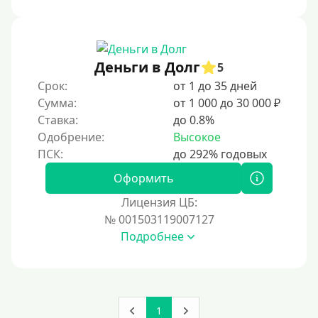
Под ПТС спецтехники
Под ПТС грузового автомобиля
Авто без ПТС
Деньги в Долг
5
Срок:
от 1 до 35 дней
Цель
Сумма:
от 1 000 до 30 000 ₽
Ставка:
до 0.8%
На Новый Год
Одобрение:
Высокое
Для исправления кредитной истории
На погашение других займов
Оформить
До зарплаты
Лицензия ЦБ:
№ 001503119007127
Для ИП
Подробнее
Для бизнеса
Документы
1
Без документов