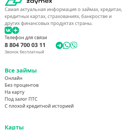
Условия
Самая актуальная информация о займах, кредитах,
кредитных картах, страхованиях, банкростве и
С возможностью частичного погашения
других финансовых продуктах страны.
Без страховок и комиссий
Телефон для связи
Со страховкой
8 804 700 03 11
Повторный
Звонок бесплатный
Надежные
Без обмана
Все займы
Без предоплат
Онлайн
Без электронной почты
Без процентов
На карту
С автоматическим одобрением
Под залог ПТС
Без номера телефона
С плохой кредитной историей
На телефон
Без платных услуг и подписок
Карты