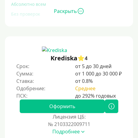
Абсолютно всем
Раскрыть
Без проверок
Со 100% одобрением
Без отказа
На карту без отказа
С просрочками
Krediska
4
Срок:
от 5 до 30 дней
Залог
Сумма:
от 1 000 до 30 000 ₽
Ставка:
от 0.8%
Под залог ПТС
Одобрение:
Среднее
Без залога
Под залог
Оформить
Под залог недвижимости
Лицензия ЦБ:
Под ПТС по доверенности
№ 2103322009711
Подробнее
Под ПТС мотоцикла