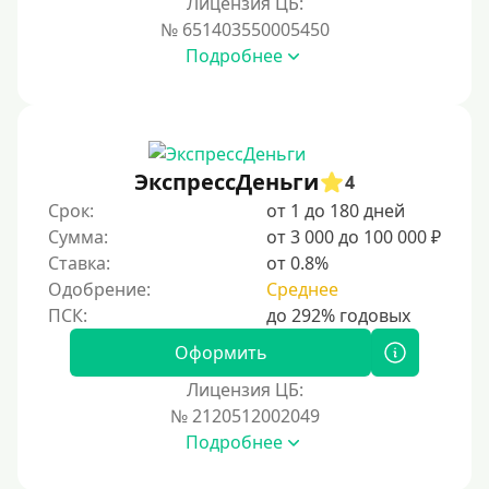
Лицензия ЦБ:
Условия
№ 651403550005450
Подробнее
С возможностью частичного погашения
Без страховок и комиссий
Со страховкой
Повторный
ЭкспрессДеньги
4
Срок:
от 1 до 180 дней
Надежные
Сумма:
от 3 000 до 100 000 ₽
Без обмана
Ставка:
от 0.8%
Без предоплат
Одобрение:
Среднее
Без электронной почты
С автоматическим одобрением
Оформить
Без номера телефона
Лицензия ЦБ:
№ 2120512002049
На телефон
Подробнее
Без платных услуг и подписок