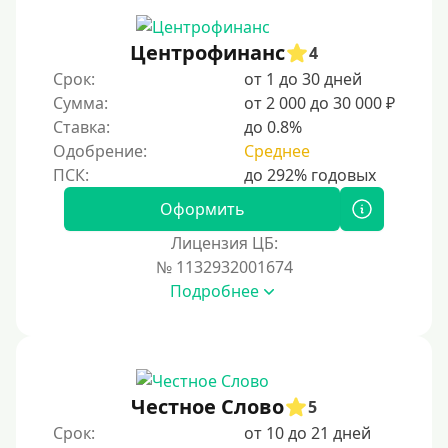
Не выходя из дома
Центрофинанс
4
Без посещения офиса
Срок:
от 1 до 30 дней
В офисе
Сумма:
от 2 000 до 30 000 ₽
В ломбарде
Ставка:
до 0.8%
Одобрение:
Среднее
Роботы займов
Онлайн на карту в Telegram
Оформить
Без списания денег с карты
Лицензия ЦБ:
Денежным переводом
№ 1132932001674
По СМС
Подробнее
На электронный кошелек
На Юмани (ЮMoney)
На Яндекс Деньги
Честное Слово
5
Без привязки карты
Срок:
от 10 до 21 дней
На Киви (Qiwi) кошелек