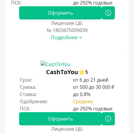
250000 руб
Оформить
300000 руб
Лицензия ЦБ:
500000 руб
№ 1803475009039
1000000 руб
Подробнее
Мини займы
На большую сумму
Карты банков и платежные системы
CashToYou
5
Срок:
от 6 до 21 дней
Мастеркард
Сумма:
от 500 до 30 000 ₽
Через Юнистрим (Unistream)
Ставка:
до 0.8%
Одобрение:
Среднее
На Вебмани
ВТБ
Оформить
Виза (Visa)
Лицензия ЦБ:
Тинькофф