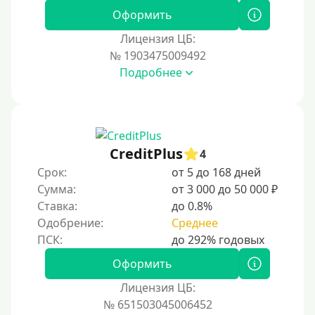
Оформить
Наличными
Лицензия ЦБ:
По телефону
№ 1903475009492
Через госуслуги
Подробнее
Без карты
На карту
На карту с нулевым балансом
CreditPlus
4
На дебетовую карту
Срок:
от 5 до 168 дней
На кредитную карту
Сумма:
от 3 000 до 50 000 ₽
На виртуальную карту
Ставка:
до 0.8%
Одобрение:
Среднее
На неименную карту
На именную карту
Оформить
На зарплатную карту
Лицензия ЦБ:
На чужую карту без отказа
№ 651503045006452