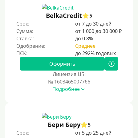
С 19 лет
С 20 лет
BelkaCredit
5
Срок:
от 7 до 30 дней
С 21 года
Сумма:
от 1 000 до 30 000 ₽
С 22 лет
Ставка:
до 0.8%
С 23 лет
Одобрение:
Среднее
С 25 лет
Оформить
Категории заемщиков
Лицензия ЦБ:
№ 1603465007766
Несовершеннолетним
Подробнее
Студентам
Для мужчин
Женский займ
Бери Беру
Мамам в декрете
5
Срок:
от 5 до 25 дней
Без прописки