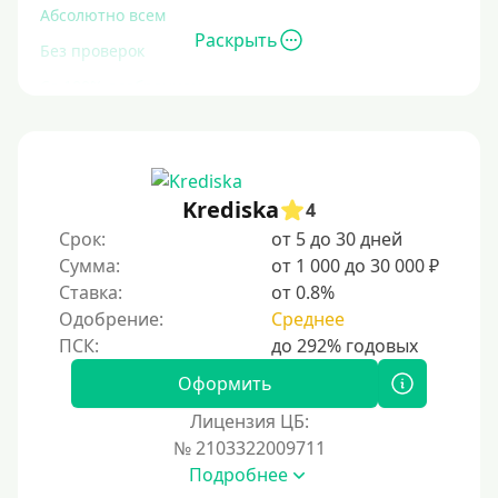
Абсолютно всем
Раскрыть
Без проверок
Со 100% одобрением
Без отказа
На карту без отказа
С просрочками
Krediska
4
Срок:
от 5 до 30 дней
Залог
Сумма:
от 1 000 до 30 000 ₽
Ставка:
от 0.8%
Под залог ПТС
Одобрение:
Среднее
Без залога
Под залог
Оформить
Под залог недвижимости
Лицензия ЦБ:
Под ПТС по доверенности
№ 2103322009711
Подробнее
Под ПТС мотоцикла