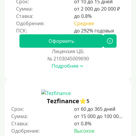
Срок:
от 10 до 15 дней
10 дней
Сумма:
от 2 000 до 20 000 ₽
2 недели
Ставка:
до 0.8%
15 дней
Одобрение:
Среднее
20 дней
21 день
Оформить
На месяц
Лицензия ЦБ:
№ 2103045009690
30 дней без процентов
Подробнее
2 месяца
60 дней
3 месяца
90 дней
Tezfinance
5
100 дней
Срок:
от 60 до 365 дней
Сумма:
от 15 000 до 100 000 ₽
4 месяца
Ставка:
от 0.8%
5 месяцев
Одобрение:
Высокое