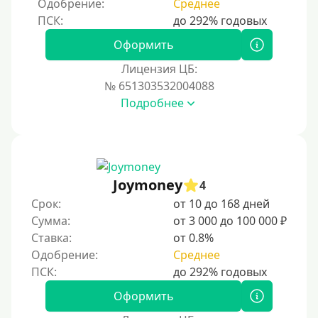
Одобрение:
Среднее
Процент
Под 1 %
Оформить
С пролонгацией (продлением)
Лицензия ЦБ:
№ 651303532004088
Под высокий процент
Подробнее
Без комиссии
В рассрочку
С ежемесячным платежом
Бесплатно
Joymoney
4
Под низкий процент
Срок:
от 10 до 168 дней
Сумма:
от 3 000 до 100 000 ₽
Без процентов
Ставка:
от 0.8%
Первый займ без процентов
Одобрение:
Среднее
Без процентов на 30 дней
Под 0 %
Оформить