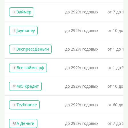
Займер
до 292% годовых
от 7 до 18
З
Joymoney
до 292% годовых
от 10 до 1
J
ЭкспрессДеньги
до 292% годовых
от 1 до 18
Э
Все займы.рф
до 292% годовых
от 1 до 30
З
495 Кредит
до 292% годовых
от 10 до 1
4К
Tezfinance
до 292% годовых
от 60 до 3
T
А Деньги
до 292% годовых
от 7 до 31
АД