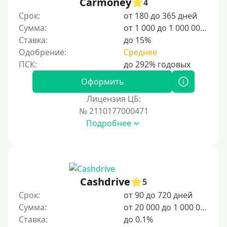
Carmoney
4
20000 руб
Срок:
от 180 до 365 дней
25000 руб
Сумма:
от 1 000 до 1 000 000 ₽
Ставка:
до 15%
30000 руб
Одобрение:
Среднее
30000 руб на год
35000 руб
Оформить
40000 руб
Лицензия ЦБ:
50000 руб
№ 2110177000471
Подробнее
60000 руб
70000 руб
80000 руб
90000 руб
Cashdrive
5
100000 руб
Срок:
от 90 до 720 дней
150000 руб
Сумма:
от 20 000 до 1 000 000 ₽
Ставка:
до 0.1%
200000 руб