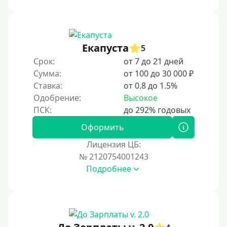
Под ПТС спецтехники
Под ПТС грузового автомобиля
Авто без ПТС
Екапуста
5
Срок:
от 7 до 21 дней
Цель
Сумма:
от 100 до 30 000 ₽
Ставка:
от 0.8 до 1.5%
На Новый Год
Одобрение:
Высокое
Для исправления кредитной истории
На погашение других займов
Оформить
До зарплаты
Лицензия ЦБ:
№ 2120754001243
Для ИП
Подробнее
Для бизнеса
Документы
Без документов