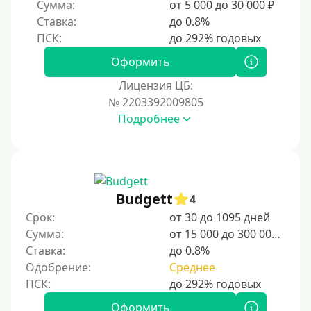
Сумма:
от 5 000 до 30 000 ₽
Без регистрации
Ставка:
до 0.8%
С временной регистрацией
Банкротам
Оформить
Без подтверждения личности
Лицензия ЦБ:
Пенсионерам
№ 2203392009805
Подробнее
Пенсионерам до 70 лет
Пенсионерам до 75 лет
Пенсионерам до 80 лет
Пенсионерам до 85 лет
Budgett
4
Безработным
Срок:
от 30 до 1095 дней
Сумма:
от 15 000 до 300 000 ₽
Даже бомжам
Ставка:
до 0.8%
Без указания места работы
Одобрение:
Среднее
Для иностранных граждан
Для иностранных граждан Украины
Оформить