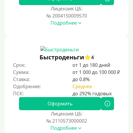
Для иностранных граждан Казахстана
Лицензия ЦБ:
Для иностранных граждан Кыргызстана
№ 2004150009570
Подробнее
Для иностранных граждан Таджикистана
Для иностранных граждан Белоруссии
Для иностранных граждан Армении
Для иностранных граждан Узбекистана
Быстроденьги
4
Для граждан СНГ
Срок:
от 1 до 180 дней
Сумма:
от 1 000 до 100 000 ₽
Сумма (рублей)
Ставка:
до 0.8%
Одобрение:
Среднее
100 руб
200 руб
Оформить
300 руб
Лицензия ЦБ:
400 руб
№ 2110573000002
Подробнее
500 руб