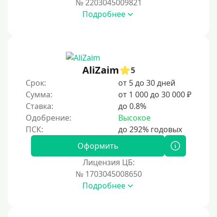
№ 2203045009821
За 2 минуты
Подробнее
За 3 минуты
За 5 минут
За 10 минут
За 15 минут
AliZaim
5
За час
Срок:
от 5 до 30 дней
Сумма:
от 1 000 до 30 000 ₽
Срочные
Ставка:
до 0.8%
Моментальные онлайн
Одобрение:
Высокое
Экспресс
В день обращения
Оформить
Лицензия ЦБ:
Возраст
№ 1703045008650
Подробнее
С 17 лет
С 18 лет