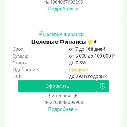
№ 1904067009295
На карту Кукуруза
Подробнее
Маэстро
Мир
Сбербанк
Целевые Финансы
4
Моментум (Momentum)
Срок:
от 7 до 168 дней
Через систему Контакт (Contact)
Сумма:
от 5 000 до 100 000 ₽
Золотая Корона
Ставка:
до 0.8%
Одобрение:
Среднее
Через систему быстрых платежей СБП
Способы получения
Оформить
Лицензия ЦБ:
Без активации сервиса
№ 2203045009908
Без участия банков
Подробнее
На сберкнижку
На дом срочно