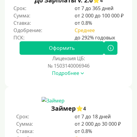
До Зарплаты v. 2.0
4
По ИНН
Срок:
от 7 до 365 дней
Сумма:
от 2 000 до 100 000 ₽
По загранпаспорту
Ставка:
от 0.8%
По военному билету
Одобрение:
Среднее
По водительскому удостоверению
По СНИЛСу
Оформить
Без СНИЛСа
Лицензия ЦБ:
№ 1503140006946
По паспорту
Подробнее
Без паспорта
По фото
Без фото
Без подтверждения дохода
Займер
4
Без справок и поручителей
Срок:
от 7 до 18 дней
Сумма:
от 2 000 до 30 000 ₽
Без посредников
Ставка:
от 0.8%