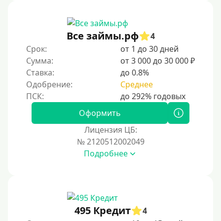
Без звонков и проверок
Онлайн круглосуточно
Ночью
Все займы.рф
4
На карту круглосуточно
Срок:
от 1 до 30 дней
Сумма:
от 3 000 до 30 000 ₽
24/7
Ставка:
до 0.8%
Деньги в долг
Одобрение:
Среднее
В долг на карту
Оформить
Срок
Лицензия ЦБ:
№ 2120512002049
1 день
Подробнее
2 дня
3 дня
5 дней
На неделю
495 Кредит
4