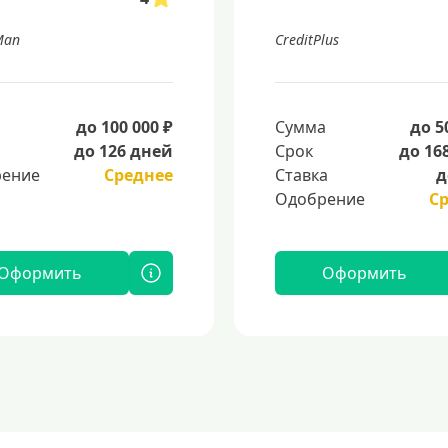
Man
CreditPlus
а
до 100 000 ₽
Сумма
до 5
до 126 дней
Срок
до 16
ение
Среднее
Ставка
д
Одобрение
С
Оформить
Оформить