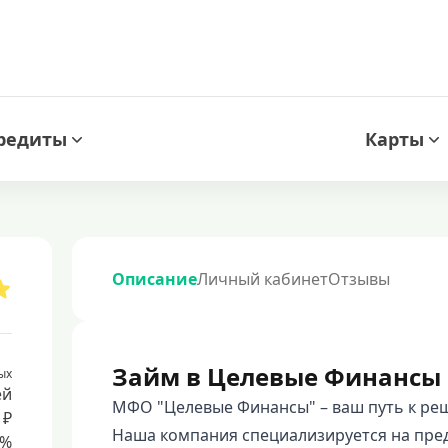
редиты
Карты
Описание
Личный кабинет
Отзывы
Займ в Целевые Финансы
ых
ей
МФО "Целевые Финансы" – ваш путь к ре
 ₽
Наша компания специализируется на пред
8%