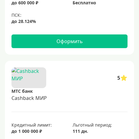
до 600 000 ₽
Бесплатно
Черные
Виртуальные
Тип бонусов
Оформить
С бонусами
С кэшбеком
С кэшбэком на АЗС
5
С милями
МТС банк
Цель
Cashback МИР
Для игр
Для покупок
Кредитный лимит:
Льготный период:
Для путешествий
до 1 000 000 ₽
111 дн.