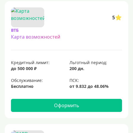
С овердрафтом
С процентом на остаток
5
С низким процентом
ВТБ
Без процентов
Карта возможностей
Доступные
Сумма (рублей)
Кредитный лимит:
Льготный период:
до 500 000 ₽
200 дн.
5000 руб
Обслуживание:
10000 руб
Бесплатно
15000 руб
20000 руб
Оформить
25000 руб
30000 руб
40000 руб