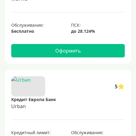
1000000 руб
С небольшим лимитом
С большим лимитом
Обслуживание:
Бесплатно
Безлимитные
Тип карты
Оформить
Mastercard
Visa
Visa Classic
5
UnionPay
Кредит Европа Банк
Мир
Urban
Премиум
Platinum
Кредитный лимит:
Обслуживание:
Золотые