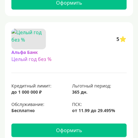
С 22 лет
Оформить
С 23 лет
Для самозанятых
Льготный период (без процентов)
5
С льготным периодом
Альфа Банк
Целый год без %
50 дней
55 дней
На 60 дней
Кредитный лимит:
Льготный период:
На 90 дней
до 1 000 000 ₽
365 дн.
100 дней
Обслуживание:
Бесплатно
110 дней
120 дней
Оформить
145 дней