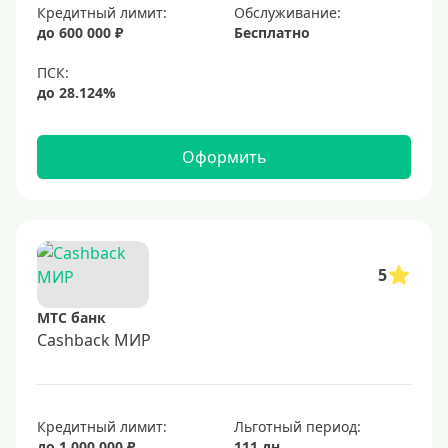
Кредитный лимит:
Обслуживание:
Золотые
до 600 000 ₽
Бесплатно
Черные
Виртуальные
Тип бонусов
Оформить
С бонусами
С кэшбеком
С кэшбэком на АЗС
5
С милями
МТС банк
Цель
Cashback МИР
Для игр
Для покупок
Кредитный лимит:
Льготный период:
Для путешествий
до 1 000 000 ₽
111 дн.