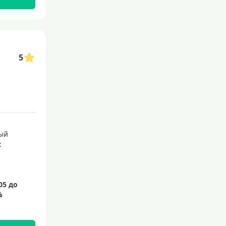
145 дней
150 дней
180 дней
5
200 дней
240 дней
На 365 дней
Преимущества
ый
:
С большим лимитом
По почте
Со снятием наличных
С доставкой на дом
Без посещения банка
Без электронной почты