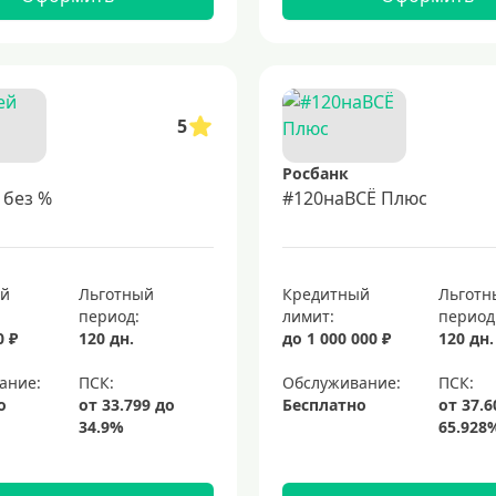
5
Росбанк
 без %
#120наВСЁ Плюс
ый
Льготный
Кредитный
Льготн
период:
лимит:
период
0 ₽
120 дн.
до 1 000 000 ₽
120 дн.
ание:
Обслуживание:
о
Бесплатно