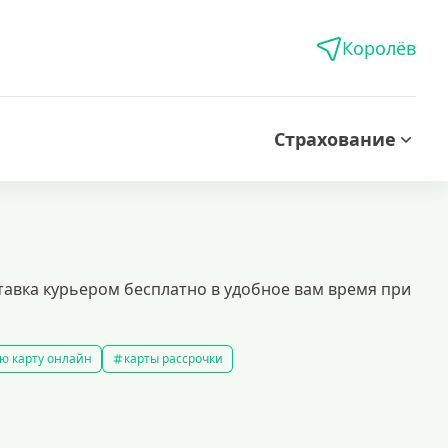
Королёв
Страхование
тавка курьером бесплатно в удобное вам время при
ю карту онлайн
карты рассрочки
ой кредитной историей
кредитные карты которые дают всем
ые карты
доступные кредитные карты
ы platinum
моментальные кредитные карты