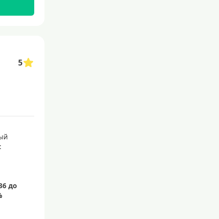
С бесплатным обслуживанием
С овердрафтом
С процентом на остаток
5
С низким процентом
Без процентов
Доступные
Сумма (рублей)
ый
5000 руб
:
10000 руб
15000 руб
20000 руб
25000 руб