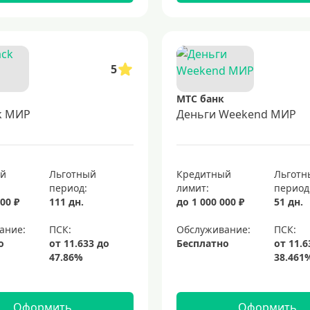
5
МТС банк
k МИР
Деньги Weekend МИР
ый
Льготный
Кредитный
Льготн
период:
лимит:
период
00 ₽
111 дн.
до 1 000 000 ₽
51 дн.
ание:
Обслуживание:
о
Бесплатно
Оформить
Оформить