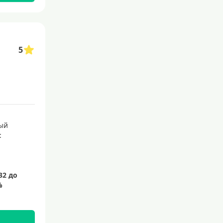
С 21 года
С 22 лет
С 23 лет
5
Для самозанятых
Льготный период (без проце
нтов)
С льготным периодом
50 дней
ый
:
55 дней
На 60 дней
На 90 дней
100 дней
110 дней
120 дней