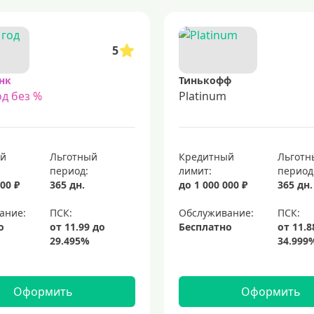
5
нк
Тинькофф
д без %
Platinum
ый
Льготный
Кредитный
Льготн
период:
лимит:
период
00 ₽
365 дн.
до 1 000 000 ₽
365 дн.
ание:
Обслуживание:
о
Бесплатно
Оформить
Оформить