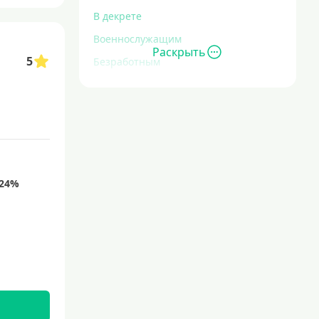
В декрете
Военнослужащим
Раскрыть
5
Безработным
Инвалидам
Для иностранных граждан
С временной регистрацией
Для пенсионеров
До 75 лет
До 80 лет
Для студентов
Молодежные
С 18 лет
С 19 лет
С 20 лет