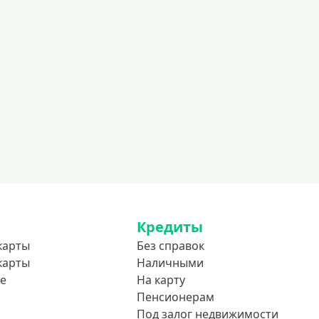
600000 руб
700000 руб
1000000 руб
С небольшим лимитом
С большим лимитом
Безлимитные
Тип карты
Mastercard
Visa
Кредиты
Visa Classic
карты
Без справок
UnionPay
карты
Наличными
Мир
е
На карту
Пенсионерам
Премиум
Под залог недвижимости