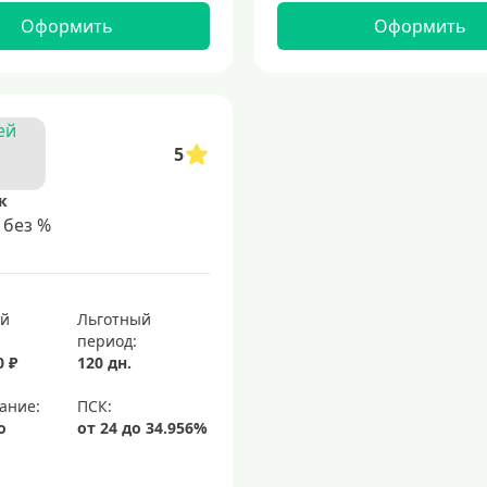
Оформить
Оформить
5
к
 без %
ый
Льготный
период:
0 ₽
120 дн.
ание:
о