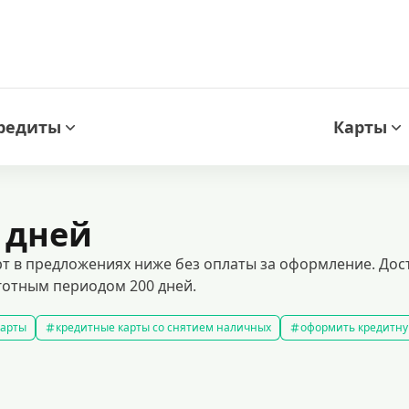
редиты
Карты
 дней
рт в предложениях ниже без оплаты за оформление. Дос
готным периодом 200 дней.
карты
кредитные карты со снятием наличных
оформить кредитну
кредитные карты с льготным периодом
кредитные карты с плох
ней без процентов
кредитные карты с кэшбеком
лучшие кредитн
редитные карты для покупок
кредитные карты мир
кредитные карт