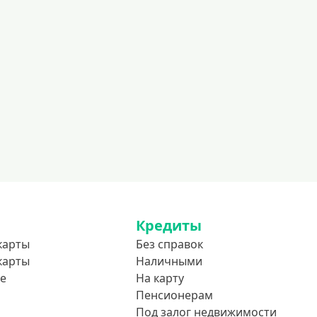
600000 руб
700000 руб
1000000 руб
С небольшим лимитом
С большим лимитом
Безлимитные
Тип карты
Mastercard
Visa
Кредиты
Visa Classic
карты
Без справок
UnionPay
карты
Наличными
Мир
е
На карту
Пенсионерам
Премиум
Под залог недвижимости