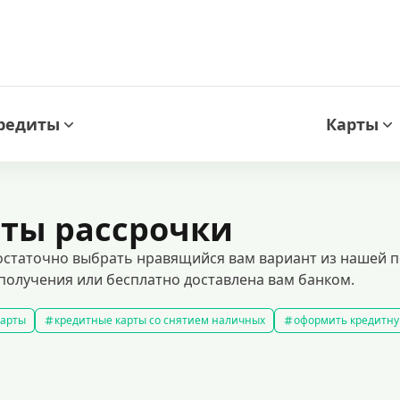
редиты
Карты
ты рассрочки
 достаточно выбрать нравящийся вам вариант из нашей
 получения или бесплатно доставлена вам банком.
карты
кредитные карты со снятием наличных
оформить кредитну
кредитные карты с льготным периодом
кредитные карты с плох
ней без процентов
кредитные карты с кэшбеком
лучшие кредитн
редитные карты для покупок
кредитные карты мир
кредитные карт