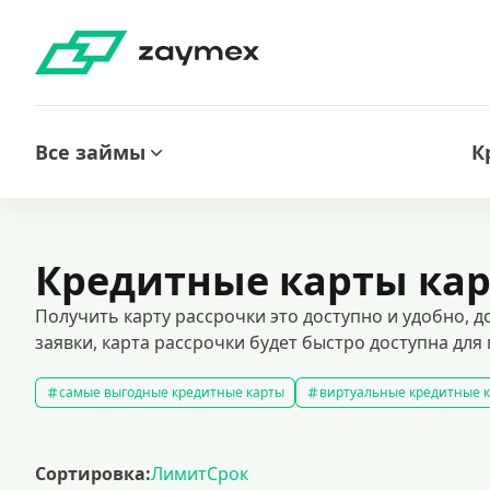
Все займы
К
Кредитные карты кар
Получить карту рассрочки это доступно и удобно,
заявки, карта рассрочки будет быстро доступна для
самые выгодные кредитные карты
виртуальные кредитные 
кредитные карты без отказа
кредитные карты без процентов
кредитные карты с доставкой на дом
кредитные карты 120 д
Сортировка:
Лимит
Срок
кредитные карты visa
премиальные кредитные карты
к