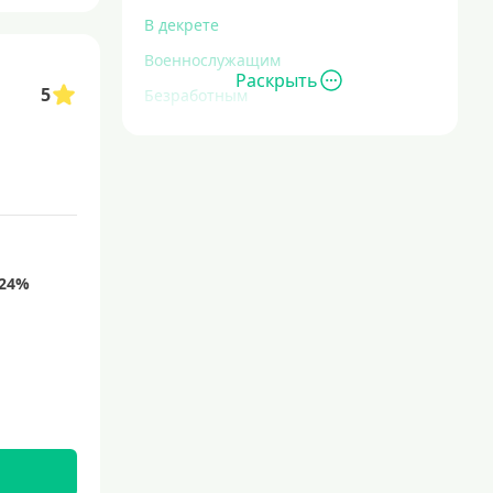
В декрете
Военнослужащим
Раскрыть
5
Безработным
Инвалидам
Для иностранных граждан
С временной регистрацией
Для пенсионеров
До 75 лет
До 80 лет
Для студентов
Молодежные
С 18 лет
С 19 лет
С 20 лет