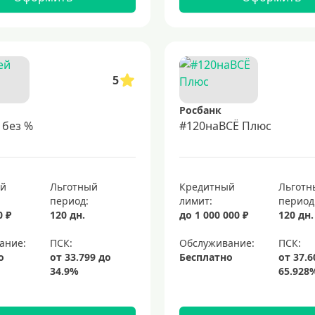
5
Росбанк
 без %
#120наВСЁ Плюс
ый
Льготный
Кредитный
Льготн
период:
лимит:
период
0 ₽
120 дн.
до 1 000 000 ₽
120 дн.
ание:
Обслуживание:
о
Бесплатно