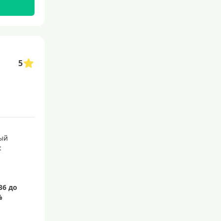
С бесплатным обслуживанием
С овердрафтом
С процентом на остаток
5
С низким процентом
Без процентов
Доступные
Сумма (рублей)
ый
5000 руб
:
10000 руб
15000 руб
20000 руб
25000 руб