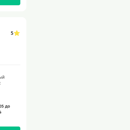
145 дней
150 дней
180 дней
5
200 дней
240 дней
На 365 дней
Преимущества
ый
:
С большим лимитом
По почте
Со снятием наличных
С доставкой на дом
Без посещения банка
Без электронной почты