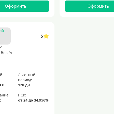
Оформить
Оформить
5
к
 без %
ый
Льготный
период:
0 ₽
120 дн.
ание:
о