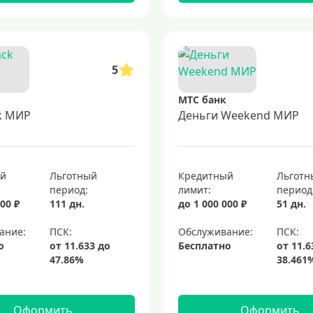
5
МТС банк
k МИР
Деньги Weekend МИР
ый
Льготный
Кредитный
Льготн
период:
лимит:
период
00 ₽
111 дн.
до 1 000 000 ₽
51 дн.
ание:
Обслуживание:
о
Бесплатно
Оформить
Оформить