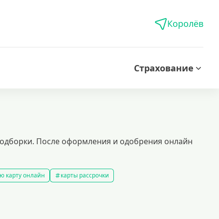
Королёв
Страхование
 подборки. После оформления и одобрения онлайн
ю карту онлайн
карты рассрочки
ой кредитной историей
кредитные карты которые дают всем
ые карты
доступные кредитные карты
ы platinum
моментальные кредитные карты