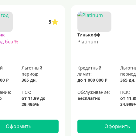
5
нк
Тинькофф
д без %
Platinum
ый
Льготный
Кредитный
Льготн
период:
лимит:
период
00 ₽
365 дн.
до 1 000 000 ₽
365 дн.
ание:
Обслуживание:
о
Бесплатно
Оформить
Оформить