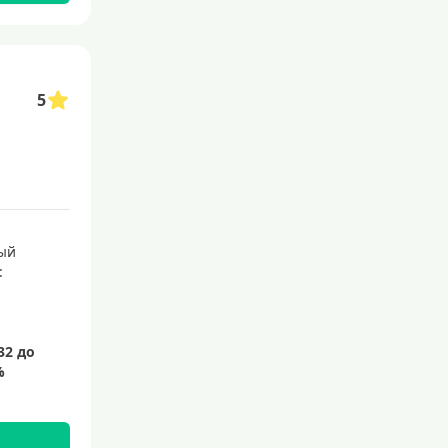
С 21 года
С 22 лет
С 23 лет
5
Для самозанятых
Льготный период (без проце
нтов)
С льготным периодом
50 дней
ый
:
55 дней
На 60 дней
На 90 дней
100 дней
110 дней
120 дней