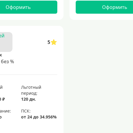
Оформить
Оформить
5
к
 без %
ый
Льготный
период:
0 ₽
120 дн.
ание:
о