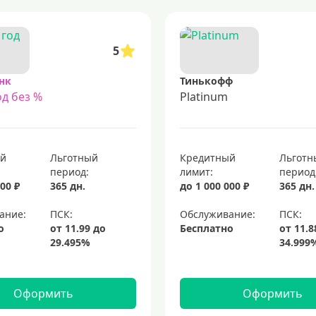
5
нк
Тинькофф
д без %
Platinum
ый
Льготный
Кредитный
Льготн
период:
лимит:
период
00 ₽
365 дн.
до 1 000 000 ₽
365 дн.
ание:
Обслуживание:
о
Бесплатно
Оформить
Оформить