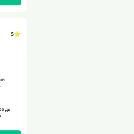
145 дней
150 дней
180 дней
5
200 дней
240 дней
На 365 дней
Преимущества
ый
:
С большим лимитом
По почте
Со снятием наличных
С доставкой на дом
Без посещения банка
Без электронной почты