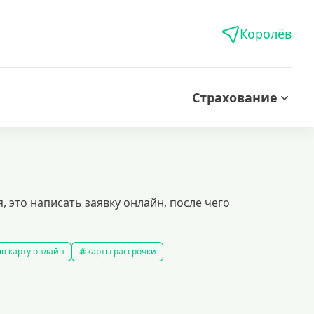
Королёв
Страхование
, это написать заявку онлайн, после чего
ю карту онлайн
карты рассрочки
ой кредитной историей
кредитные карты которые дают всем
ые карты
доступные кредитные карты
ы platinum
моментальные кредитные карты