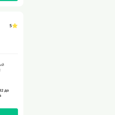
С 21 года
С 22 лет
С 23 лет
5
Для самозанятых
Льготный период (без проце
нтов)
С льготным периодом
50 дней
ый
:
55 дней
На 60 дней
На 90 дней
100 дней
110 дней
120 дней