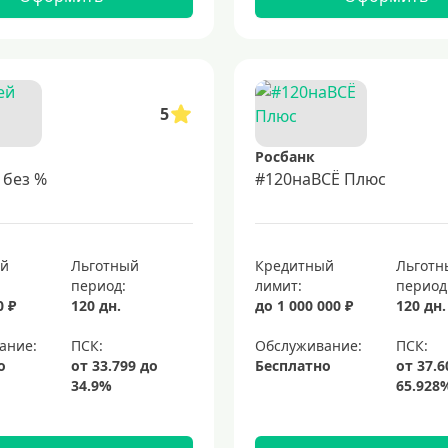
5
Росбанк
 без %
#120наВСЁ Плюс
ый
Льготный
Кредитный
Льготн
период:
лимит:
период
0 ₽
120 дн.
до 1 000 000 ₽
120 дн.
ание:
Обслуживание:
о
Бесплатно