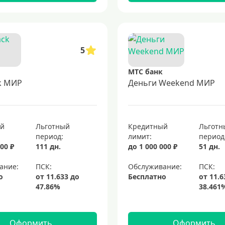
5
МТС банк
k МИР
Деньги Weekend МИР
ый
Льготный
Кредитный
Льготн
период:
лимит:
период
00 ₽
111 дн.
до 1 000 000 ₽
51 дн.
ание:
Обслуживание:
о
Бесплатно
Оформить
Оформить