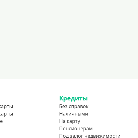
600000 руб
700000 руб
1000000 руб
С небольшим лимитом
С большим лимитом
Безлимитные
Тип карты
Mastercard
Visa
Кредиты
Visa Classic
карты
Без справок
UnionPay
карты
Наличными
Мир
е
На карту
Пенсионерам
Премиум
Под залог недвижимости