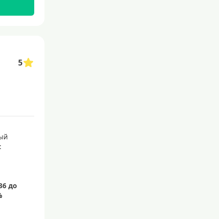
С бесплатным обслуживанием
С овердрафтом
С процентом на остаток
5
С низким процентом
Без процентов
Доступные
Сумма (рублей)
ый
5000 руб
:
10000 руб
15000 руб
20000 руб
25000 руб