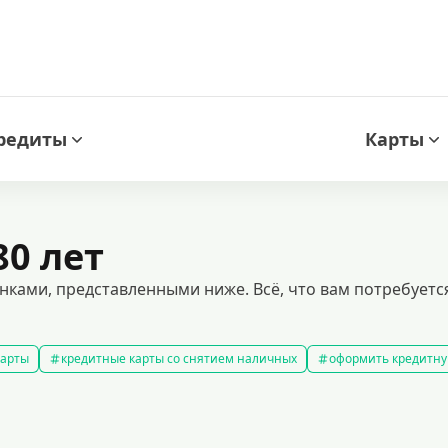
редиты
Карты
0 лет
нками, представленными ниже. Всё, что вам потребуется
карты
кредитные карты со снятием наличных
оформить кредитну
кредитные карты с льготным периодом
кредитные карты с плох
ней без процентов
кредитные карты с кэшбеком
лучшие кредитн
редитные карты для покупок
кредитные карты мир
кредитные карт