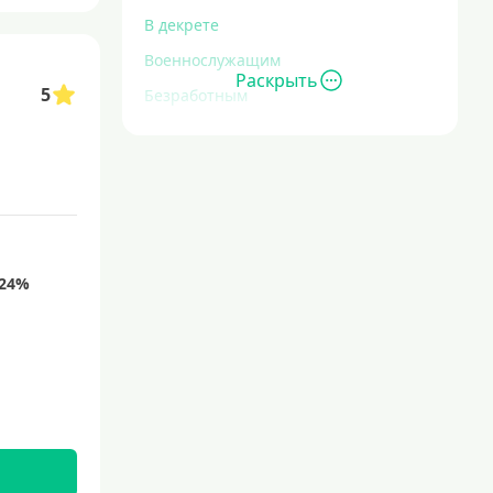
В декрете
Военнослужащим
Раскрыть
5
Безработным
Инвалидам
Для иностранных граждан
С временной регистрацией
Для пенсионеров
До 75 лет
До 80 лет
Для студентов
Молодежные
С 18 лет
С 19 лет
С 20 лет