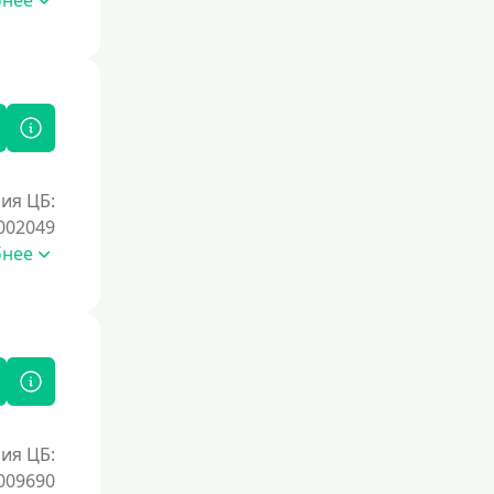
бнее
Документы
Без документов
По ИНН
По загранпаспорту
ия ЦБ:
По военному билету
002049
По водительскому удостоверению
бнее
По СНИЛСу
Без СНИЛСа
По паспорту
Без паспорта
По фото
ия ЦБ:
Без фото
009690