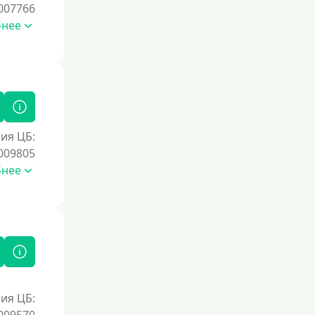
007766
Без номера телефона
бнее
На телефон
Без платных услуг и подписок
Без звонков и проверок
Онлайн круглосуточно
Ночью
ия ЦБ:
009805
На карту круглосуточно
бнее
24/7
Деньги в долг
В долг на карту
Срок
1 день
ия ЦБ: