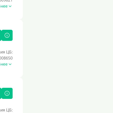
009821
Первый займ без процентов
бнее
Без процентов на 30 дней
Под 0 %
Условия
С возможностью частичного
погашения
ия ЦБ:
Без страховок и комиссий
008650
бнее
Со страховкой
Повторный
Надежные
Без обмана
Без предоплат
Без электронной почты
ия ЦБ:
С автоматическим одобрением