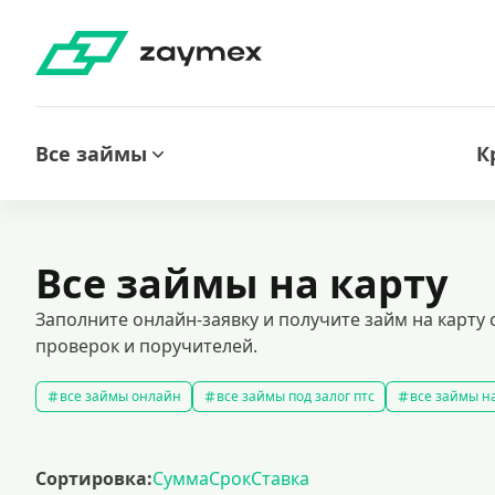
Все займы
К
Все займы на карту
Заполните онлайн-заявку и получите займ на карт
проверок и поручителей.
все займы онлайн
все займы под залог птс
все займы на
срочные займы
быстрые займы
все займы до зарплаты
выбрать экспресс займ в рф
долгосрочные займы
попул
Сортировка:
Сумма
Срок
Ставка
рефинансирование займов
калькулятор займов