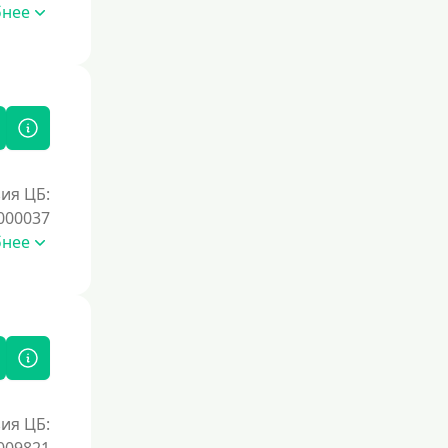
Без подтверждения дохода
бнее
Без справок и поручителей
Без посредников
Процент
Под 1 %
ия ЦБ:
С пролонгацией (продлением)
000037
Под высокий процент
бнее
Без комиссии
В рассрочку
С ежемесячным платежом
Бесплатно
Под низкий процент
ия ЦБ:
Без процентов