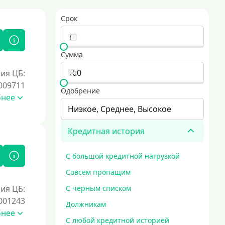
Срок
Сумма
ия ЦБ:
009711
Одобрение
бнее
Низкое, Среднее, Высокое
Кредитная история
С большой кредитной нагрузкой
Совсем пропащим
ия ЦБ:
С черным списком
001243
Должникам
бнее
С любой кредитной историей