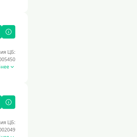
Под залог недвижимости
Под ПТС по доверенности
Под ПТС мотоцикла
Под ПТС спецтехники
Под ПТС грузового автомобиля
ия ЦБ:
Авто без ПТС
005450
бнее
Цель
На Новый Год
Для исправления кредитной истории
На погашение других займов
До зарплаты
ия ЦБ:
Для ИП
002049
Для бизнеса