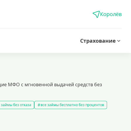
Королёв
Страхование
щие МФО с мгновенной выдачей средств без
 займы без отказа
все займы бесплатно без процентов
все займы без комиссии
все займы на карту за 15 минут
в
правила предоставления займов