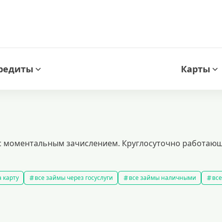
редиты
Карты
у с моментальным зачислением. Круглосуточно работаю
 карту
все займы через госуслуги
все займы наличными
все
новые займы
смс займ
все займы
все займы ночью
ярные займы
лучшие займы
подобрать займ
рейтинг займо