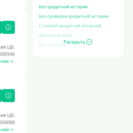
Без кредитной истории
Без проверки кредитной истории
С плохой кредитной историей
Абсолютно всем
Раскрыть
Без проверок
ия ЦБ:
006946
Со 100% одобрением
бнее
Без отказа
На карту без отказа
С просрочками
Залог
Под залог ПТС
ия ЦБ:
004088
Без залога
бнее
Под залог