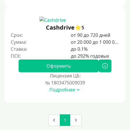
Под ПТС спецтехники
Под ПТС грузового автомобиля
Авто без ПТС
Cashdrive
5
Срок:
от 90 до 720 дней
Цель
Сумма:
от 20 000 до 1 000 000 ₽
Ставка:
до 0.1%
На Новый Год
Для исправления кредитной истории
Оформить
На погашение других займов
Лицензия ЦБ:
До зарплаты
№ 1803475009039
Подробнее
Для ИП
Для бизнеса
Документы
1
Без документов