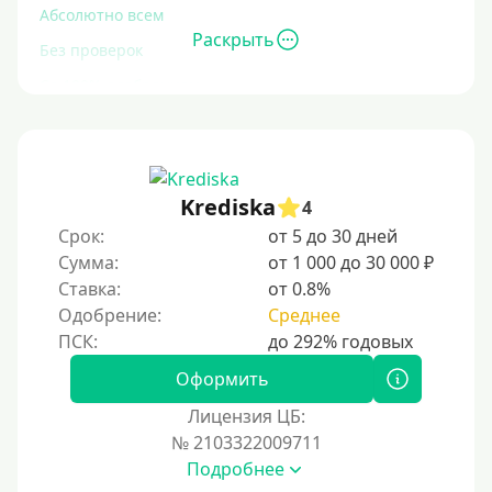
Абсолютно всем
Раскрыть
Без проверок
Со 100% одобрением
Без отказа
На карту без отказа
С просрочками
Krediska
4
Срок:
от 5 до 30 дней
Залог
Сумма:
от 1 000 до 30 000 ₽
Ставка:
от 0.8%
Под залог ПТС
Одобрение:
Среднее
Без залога
Под залог
Оформить
Под залог недвижимости
Лицензия ЦБ:
Под ПТС по доверенности
№ 2103322009711
Подробнее
Под ПТС мотоцикла