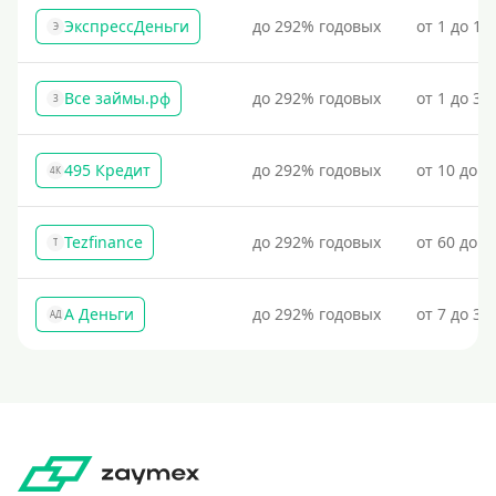
Процент
ЭкспрессДеньги
до 292% годовых
от 1 до 18
Э
Под 1 %
Все займы.рф
до 292% годовых
от 1 до 30
З
С пролонгацией (продлением)
Под высокий процент
495 Кредит
до 292% годовых
от 10 до 1
Без комиссии
4К
В рассрочку
Tezfinance
до 292% годовых
от 60 до 3
С ежемесячным платежом
T
Бесплатно
А Деньги
до 292% годовых
от 7 до 31
Под низкий процент
АД
Без процентов
Первый займ без процентов
Без процентов на 30 дней
Под 0 %