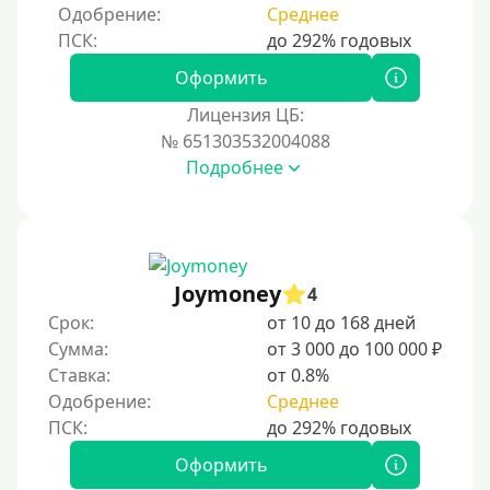
Одобрение:
Среднее
Процент
Под 1 %
Оформить
С пролонгацией (продлением)
Лицензия ЦБ:
№ 651303532004088
Под высокий процент
Подробнее
Без комиссии
В рассрочку
С ежемесячным платежом
Бесплатно
Joymoney
4
Под низкий процент
Срок:
от 10 до 168 дней
Сумма:
от 3 000 до 100 000 ₽
Без процентов
Ставка:
от 0.8%
Первый займ без процентов
Одобрение:
Среднее
Без процентов на 30 дней
Под 0 %
Оформить