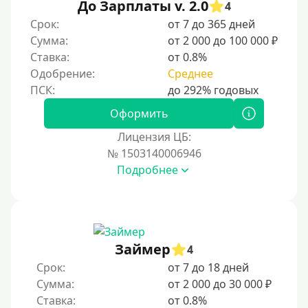
Без документов
До Зарплаты v. 2.0
4
По ИНН
Срок:
от 7 до 365 дней
Сумма:
от 2 000 до 100 000 ₽
По загранпаспорту
Ставка:
от 0.8%
По военному билету
Одобрение:
Среднее
По водительскому удостоверению
По СНИЛСу
Оформить
Без СНИЛСа
Лицензия ЦБ:
№ 1503140006946
По паспорту
Подробнее
Без паспорта
По фото
Без фото
Без подтверждения дохода
Займер
4
Без справок и поручителей
Срок:
от 7 до 18 дней
Сумма:
от 2 000 до 30 000 ₽
Без посредников
Ставка:
от 0.8%