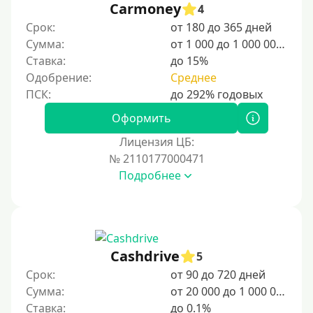
Carmoney
4
20000 руб
Срок:
от 180 до 365 дней
25000 руб
Сумма:
от 1 000 до 1 000 000 ₽
Ставка:
до 15%
30000 руб
Одобрение:
Среднее
30000 руб на год
35000 руб
Оформить
40000 руб
Лицензия ЦБ:
50000 руб
№ 2110177000471
Подробнее
60000 руб
70000 руб
80000 руб
90000 руб
Cashdrive
5
100000 руб
Срок:
от 90 до 720 дней
150000 руб
Сумма:
от 20 000 до 1 000 000 ₽
Ставка:
до 0.1%
200000 руб