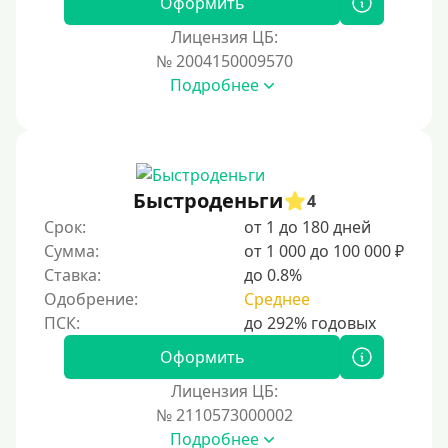
Оформить
Для иностранных граждан Казахстана
Лицензия ЦБ:
Для иностранных граждан Кыргызстана
№ 2004150009570
Подробнее
Для иностранных граждан Таджикистана
Для иностранных граждан Белоруссии
Для иностранных граждан Армении
Для иностранных граждан Узбекистана
Быстроденьги
4
Для граждан СНГ
Срок:
от 1 до 180 дней
Сумма:
от 1 000 до 100 000 ₽
Сумма (рублей)
Ставка:
до 0.8%
Одобрение:
Среднее
100 руб
200 руб
Оформить
300 руб
Лицензия ЦБ:
400 руб
№ 2110573000002
Подробнее
500 руб