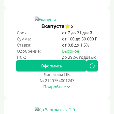
Под ПТС спецтехники
Под ПТС грузового автомобиля
Авто без ПТС
Екапуста
5
Срок:
от 7 до 21 дней
Цель
Сумма:
от 100 до 30 000 ₽
Ставка:
от 0.8 до 1.5%
На Новый Год
Одобрение:
Высокое
Для исправления кредитной истории
На погашение других займов
Оформить
До зарплаты
Лицензия ЦБ:
№ 2120754001243
Для ИП
Подробнее
Для бизнеса
Документы