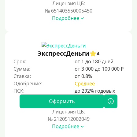
Лицензия ЦБ:
Условия
№ 651403550005450
Подробнее
С возможностью частичного погашения
Без страховок и комиссий
Со страховкой
Повторный
ЭкспрессДеньги
4
Срок:
от 1 до 180 дней
Надежные
Сумма:
от 3 000 до 100 000 ₽
Без обмана
Ставка:
от 0.8%
Без предоплат
Одобрение:
Среднее
Без электронной почты
С автоматическим одобрением
Оформить
Без номера телефона
Лицензия ЦБ:
№ 2120512002049
На телефон
Подробнее
Без платных услуг и подписок