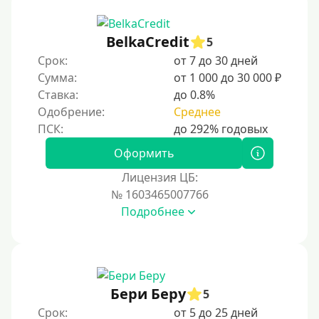
С 19 лет
С 20 лет
BelkaCredit
5
Срок:
от 7 до 30 дней
С 21 года
Сумма:
от 1 000 до 30 000 ₽
С 22 лет
Ставка:
до 0.8%
С 23 лет
Одобрение:
Среднее
С 25 лет
Оформить
Категории заемщиков
Лицензия ЦБ:
№ 1603465007766
Несовершеннолетним
Подробнее
Студентам
Для мужчин
Женский займ
Бери Беру
Мамам в декрете
5
Срок:
от 5 до 25 дней
Без прописки