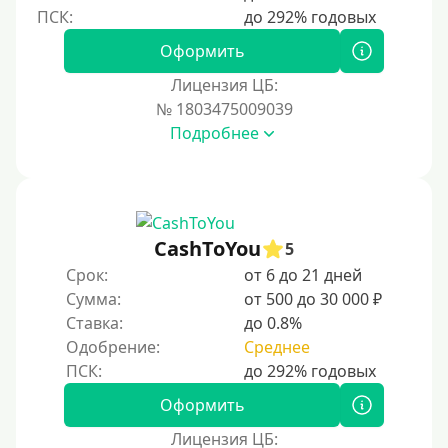
250000 руб
Оформить
300000 руб
Лицензия ЦБ:
500000 руб
№ 1803475009039
1000000 руб
Подробнее
Мини займы
На большую сумму
Карты банков и платежные системы
CashToYou
5
Срок:
от 6 до 21 дней
Мастеркард
Сумма:
от 500 до 30 000 ₽
Через Юнистрим (Unistream)
Ставка:
до 0.8%
Одобрение:
Среднее
На Вебмани
ВТБ
Оформить
Виза (Visa)
Лицензия ЦБ: