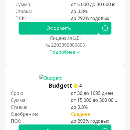
Сумма:
от 5 000 до 30 000 ₽
Без регистрации
Ставка:
до 0.8%
С временной регистрацией
Банкротам
Оформить
Без подтверждения личности
Лицензия ЦБ:
Пенсионерам
№ 2203392009805
Подробнее
Пенсионерам до 70 лет
Пенсионерам до 75 лет
Пенсионерам до 80 лет
Пенсионерам до 85 лет
Budgett
4
Безработным
Срок:
от 30 до 1095 дней
Сумма:
от 15 000 до 300 000 ₽
Даже бомжам
Ставка:
до 0.8%
Без указания места работы
Одобрение:
Среднее
Для иностранных граждан
Для иностранных граждан Украины