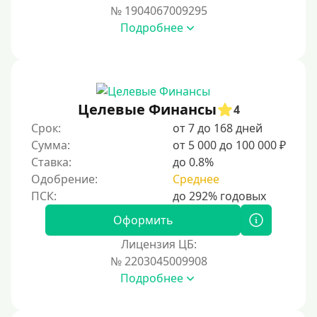
Тинькофф
№ 1904067009295
На карту Кукуруза
Подробнее
Маэстро
Мир
Сбербанк
Целевые Финансы
4
Моментум (Momentum)
Срок:
от 7 до 168 дней
Через систему Контакт (Contact)
Сумма:
от 5 000 до 100 000 ₽
Золотая Корона
Ставка:
до 0.8%
Одобрение:
Среднее
Через систему быстрых платежей СБП
Способы получения
Оформить
Лицензия ЦБ:
Без активации сервиса
№ 2203045009908
Без участия банков
Подробнее
На сберкнижку