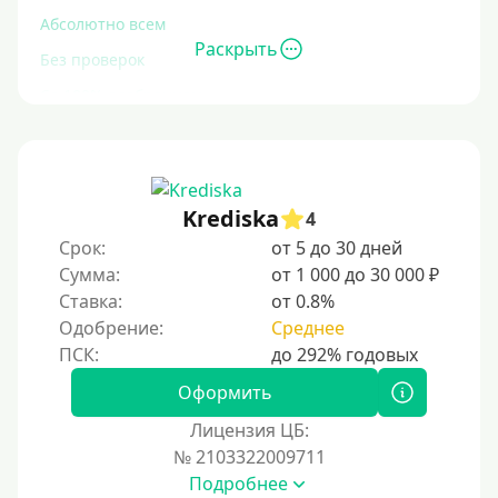
Абсолютно всем
Раскрыть
Без проверок
Со 100% одобрением
Без отказа
На карту без отказа
С просрочками
Krediska
4
Срок:
от 5 до 30 дней
Залог
Сумма:
от 1 000 до 30 000 ₽
Ставка:
от 0.8%
Под залог ПТС
Одобрение:
Среднее
Без залога
Под залог
Оформить
Под залог недвижимости
Лицензия ЦБ:
Под ПТС по доверенности
№ 2103322009711
Подробнее
Под ПТС мотоцикла