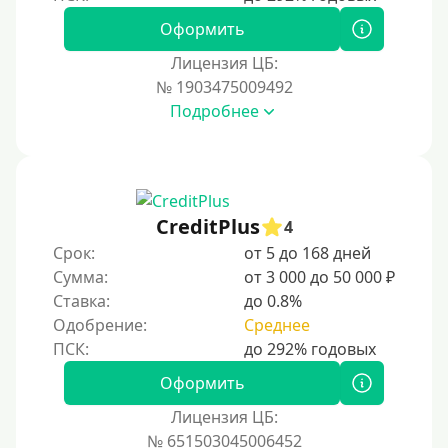
На банковский счет
Оформить
Наличными
Лицензия ЦБ:
По телефону
№ 1903475009492
Через госуслуги
Подробнее
Без карты
На карту
На карту с нулевым балансом
CreditPlus
4
На дебетовую карту
Срок:
от 5 до 168 дней
На кредитную карту
Сумма:
от 3 000 до 50 000 ₽
На виртуальную карту
Ставка:
до 0.8%
Одобрение:
Среднее
На неименную карту
На именную карту
Оформить
На зарплатную карту
Лицензия ЦБ:
На чужую карту без отказа
№ 651503045006452