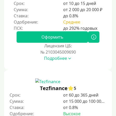
Срок:
от 10 до 15 дней
10 дней
Сумма:
от 2 000 до 20 000 ₽
2 недели
Ставка:
до 0.8%
15 дней
Одобрение:
Среднее
20 дней
21 день
Оформить
На месяц
Лицензия ЦБ:
№ 2103045009690
30 дней без процентов
Подробнее
2 месяца
60 дней
3 месяца
90 дней
Tezfinance
5
100 дней
Срок:
от 60 до 365 дней
Сумма:
от 15 000 до 100 000 ₽
4 месяца
Ставка:
от 0.8%
5 месяцев
Одобрение:
Высокое