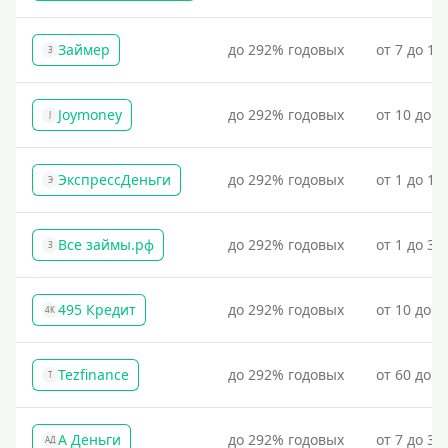
Займер
до 292% годовых
от 7 до 18
З
Joymoney
до 292% годовых
от 10 до 1
J
ЭкспрессДеньги
до 292% годовых
от 1 до 18
Э
Все займы.рф
до 292% годовых
от 1 до 30
З
495 Кредит
до 292% годовых
от 10 до 1
4К
Tezfinance
до 292% годовых
от 60 до 3
T
А Деньги
до 292% годовых
от 7 до 31
АД