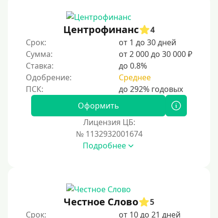
На дом срочно
Не выходя из дома
Центрофинанс
4
Без посещения офиса
Срок:
от 1 до 30 дней
В офисе
Сумма:
от 2 000 до 30 000 ₽
В ломбарде
Ставка:
до 0.8%
Одобрение:
Среднее
Роботы займов
Онлайн на карту в Telegram
Оформить
Без списания денег с карты
Лицензия ЦБ:
Денежным переводом
№ 1132932001674
По СМС
Подробнее
На электронный кошелек
На Юмани (ЮMoney)
На Яндекс Деньги
Честное Слово
5
Без привязки карты
Срок:
от 10 до 21 дней