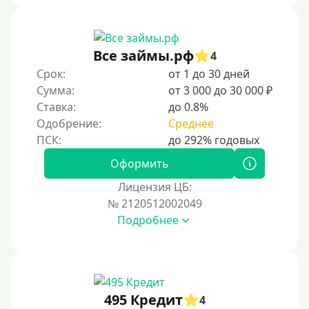
Без звонков и проверок
Онлайн круглосуточно
Ночью
Все займы.рф
4
На карту круглосуточно
Срок:
от 1 до 30 дней
Сумма:
от 3 000 до 30 000 ₽
24/7
Ставка:
до 0.8%
Деньги в долг
Одобрение:
Среднее
В долг на карту
Оформить
Срок
Лицензия ЦБ:
№ 2120512002049
1 день
Подробнее
2 дня
3 дня
5 дней
На неделю
495 Кредит
4