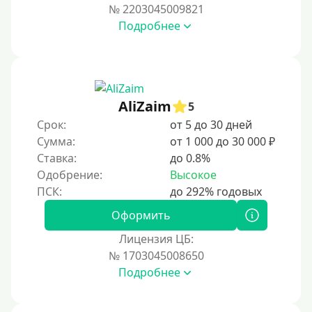
№ 2203045009821
За 2 минуты
Подробнее
За 3 минуты
За 5 минут
За 10 минут
За 15 минут
AliZaim
5
За час
Срок:
от 5 до 30 дней
Сумма:
от 1 000 до 30 000 ₽
Срочные
Ставка:
до 0.8%
Моментальные онлайн
Одобрение:
Высокое
Экспресс
В день обращения
Оформить
Лицензия ЦБ:
Возраст
№ 1703045008650
Подробнее
С 17 лет
С 18 лет