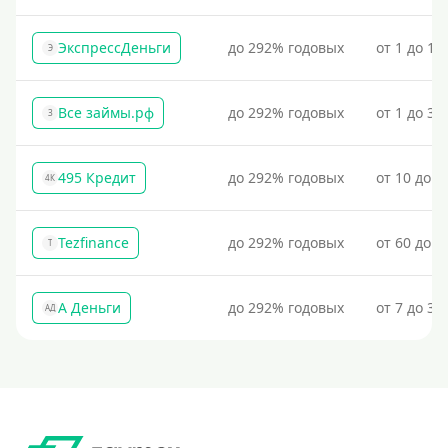
Процент
ЭкспрессДеньги
до 292% годовых
от 1 до 18
Э
Под 1 %
С пролонгацией (продлением)
Все займы.рф
до 292% годовых
от 1 до 30
З
Под высокий процент
Без комиссии
495 Кредит
до 292% годовых
от 10 до 1
4К
В рассрочку
С ежемесячным платежом
Tezfinance
до 292% годовых
от 60 до 3
T
Бесплатно
Под низкий процент
А Деньги
до 292% годовых
от 7 до 31
АД
Без процентов
Первый займ без процентов
Без процентов на 30 дней
Под 0 %