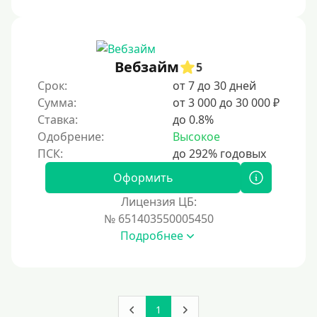
Под ПТС спецтехники
Под ПТС грузового автомобиля
Авто без ПТС
Вебзайм
5
Срок:
от 7 до 30 дней
Цель
Сумма:
от 3 000 до 30 000 ₽
Ставка:
до 0.8%
На Новый Год
Одобрение:
Высокое
Для исправления кредитной истории
На погашение других займов
Оформить
До зарплаты
Лицензия ЦБ:
№ 651403550005450
Для ИП
Подробнее
Для бизнеса
Документы
1
Без документов