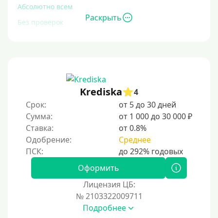
Абсолютно всем
Раскрыть
Без проверок
Со 100% одобрением
Без отказа
На карту без отказа
С просрочками
Krediska
4
Срок:
от 5 до 30 дней
Залог
Сумма:
от 1 000 до 30 000 ₽
Ставка:
от 0.8%
Под залог ПТС
Одобрение:
Среднее
Без залога
Под залог
Оформить
Под залог недвижимости
Лицензия ЦБ:
Под ПТС по доверенности
№ 2103322009711
Подробнее
Под ПТС мотоцикла