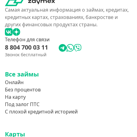
Условия
Самая актуальная информация о займах, кредитах,
кредитных картах, страхованиях, банкростве и
С возможностью частичного погашения
других финансовых продуктах страны.
Без страховок и комиссий
Телефон для связи
Со страховкой
8 804 700 03 11
Повторный
Звонок бесплатный
Надежные
Без обмана
Все займы
Без предоплат
Онлайн
Без электронной почты
Без процентов
На карту
С автоматическим одобрением
Под залог ПТС
Без номера телефона
С плохой кредитной историей
На телефон
Без платных услуг и подписок
Карты