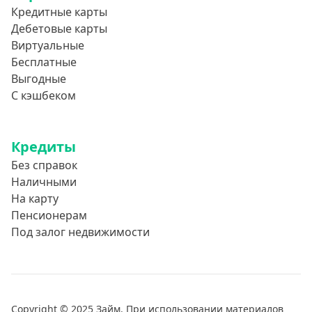
Без звонков и проверок
Кредитные карты
Онлайн круглосуточно
Дебетовые карты
Виртуальные
Ночью
Бесплатные
На карту круглосуточно
Выгодные
24/7
С кэшбеком
Деньги в долг
В долг на карту
Кредиты
Без справок
Срок
Наличными
На карту
1 день
Пенсионерам
2 дня
Под залог недвижимости
3 дня
5 дней
На неделю
Copyright © 2025 Займ. При использовании материалов