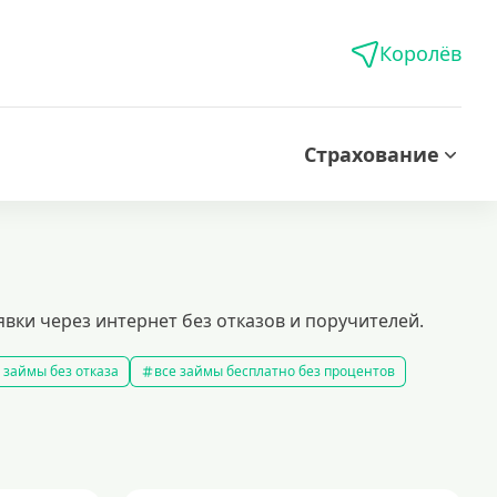
Королёв
Страхование
вки через интернет без отказов и поручителей.
 займы без отказа
все займы бесплатно без процентов
все займы без комиссии
все займы на карту за 15 минут
в
правила предоставления займов