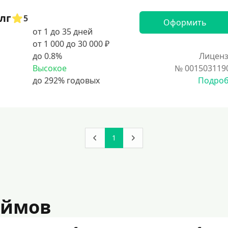
лг
5
Оформить
от 1 до 35 дней
от 1 000 до 30 000 ₽
до 0.8%
Лиценз
Высокое
№ 001503119
Подро
1
аймов