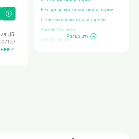
Без проверки кредитной истории
С плохой кредитной историей
Абсолютно всем
ия ЦБ:
Раскрыть
Без проверок
007127
бнее
Со 100% одобрением
Без отказа
На карту без отказа
С просрочками
Залог
Под залог ПТС
Без залога
Под залог