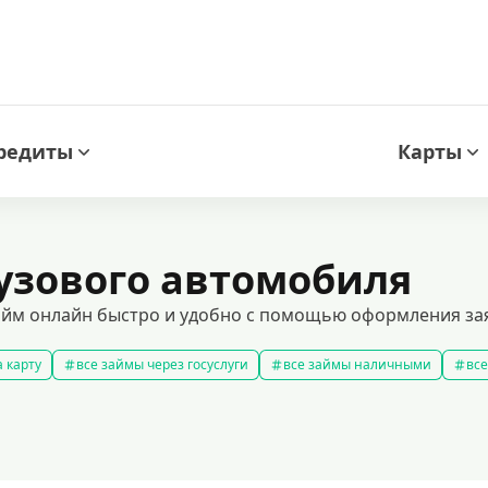
редиты
Карты
рузового автомобиля
айм онлайн быстро и удобно с помощью оформления зая
 карту
все займы через госуслуги
все займы наличными
все
новые займы
смс займ
все займы
все займы ночью
ярные займы
лучшие займы
подобрать займ
рейтинг займо