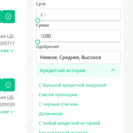
Срок
Сумма
ия ЦБ:
009711
Одобрение
бнее
Низкое, Среднее, Высокое
Кредитная история
С большой кредитной нагрузкой
Совсем пропащим
ия ЦБ:
009039
С черным списком
бнее
Должникам
С любой кредитной историей
Без кредитной истории