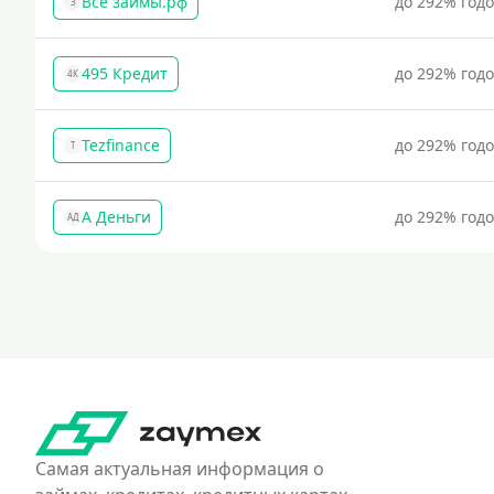
Все займы.рф
до 292% год
З
495 Кредит
до 292% год
4К
Tezfinance
до 292% год
T
А Деньги
до 292% год
АД
Самая актуальная информация о