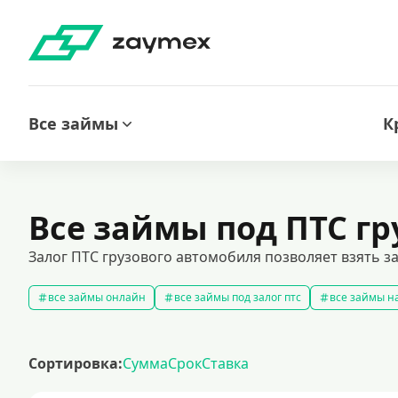
Все займы
К
Все займы под ПТС г
Залог ПТС грузового автомобиля позволяет взять з
все займы онлайн
все займы под залог птс
все займы на
срочные займы
быстрые займы
все займы до зарплаты
выбрать экспресс займ в рф
долгосрочные займы
попул
Сортировка:
Сумма
Срок
Ставка
рефинансирование займов
калькулятор займов