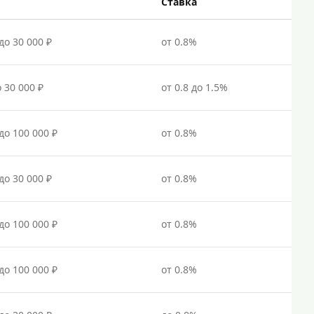
Под залог недвижимости
Ставка
Под ПТС по доверенности
до 30 000 ₽
от 0.8%
Под ПТС мотоцикла
Под ПТС спецтехники
о 30 000 ₽
от 0.8 до 1.5%
Под ПТС грузового автомобиля
Авто без ПТС
 до 100 000 ₽
от 0.8%
Цель
до 30 000 ₽
от 0.8%
На Новый Год
Для исправления кредитной истории
 до 100 000 ₽
от 0.8%
На погашение других займов
До зарплаты
 до 100 000 ₽
от 0.8%
Для ИП
Для бизнеса