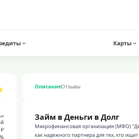
редиты
Карты
Описание
Отзывы
Займ в Деньги в Долг
ых
ей
Микрофинансовая организация (МФО) "Ден
 ₽
как надежного партнера для тех, кто ищ
8%