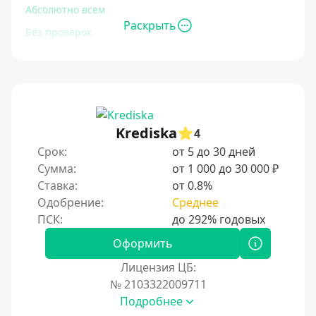
Абсолютно всем
Раскрыть
Без проверок
Со 100% одобрением
Без отказа
На карту без отказа
С просрочками
Krediska
4
Срок:
от 5 до 30 дней
Залог
Сумма:
от 1 000 до 30 000 ₽
Ставка:
от 0.8%
Под залог ПТС
Одобрение:
Среднее
Без залога
Под залог
Оформить
Под залог недвижимости
Лицензия ЦБ:
Под ПТС по доверенности
№ 2103322009711
Подробнее
Под ПТС мотоцикла