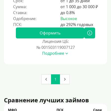
Срок:
от 1 до 35 дней
По ИНН
Сумма:
от 1 000 до 30 000 ₽
Ставка:
до 0.8%
По загранпаспорту
Одобрение:
Высокое
По военному билету
По водительскому удостоверению
Оформить
По СНИЛСу
Лицензия ЦБ:
Без СНИЛСа
№ 001503119007127
Подробнее
По паспорту
Без паспорта
По фото
Без фото
1
Без подтверждения дохода
Без справок и поручителей
Сравнение лучших займов
Без посредников
МФО
ПСК
Срок