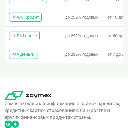
Условия
495 Кредит
до 292% годовых
от 10 до 1
4К
С возможностью частичного погашения
Без страховок и комиссий
Tezfinance
до 292% годовых
от 60 до 3
T
Со страховкой
Повторный
А Деньги
до 292% годовых
от 7 до 31
Надежные
АД
Без обмана
Без предоплат
Без электронной почты
С автоматическим одобрением
Без номера телефона
Самая актуальная информация о займах, кредитах,
кредитных картах, страхованиях, банкростве и
На телефон
других финансовых продуктах страны.
Без платных услуг и подписок