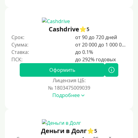
Под ПТС спецтехники
Под ПТС грузового автомобиля
Авто без ПТС
Cashdrive
5
Срок:
от 90 до 720 дней
Цель
Сумма:
от 20 000 до 1 000 000 ₽
Ставка:
до 0.1%
На Новый Год
Для исправления кредитной истории
Оформить
На погашение других займов
Лицензия ЦБ:
До зарплаты
№ 1803475009039
Подробнее
Для ИП
Для бизнеса
Документы
Деньги в Долг
5
Без документов