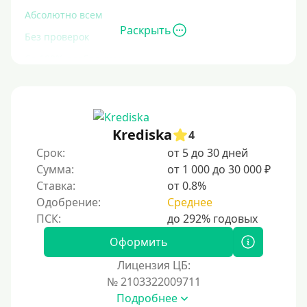
Абсолютно всем
Раскрыть
Без проверок
Со 100% одобрением
Без отказа
На карту без отказа
С просрочками
Krediska
4
Срок:
от 5 до 30 дней
Залог
Сумма:
от 1 000 до 30 000 ₽
Ставка:
от 0.8%
Под залог ПТС
Одобрение:
Среднее
Без залога
Под залог
Оформить
Под залог недвижимости
Лицензия ЦБ:
Под ПТС по доверенности
№ 2103322009711
Подробнее
Под ПТС мотоцикла