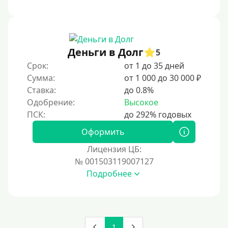
Под ПТС спецтехники
Под ПТС грузового автомобиля
Авто без ПТС
Деньги в Долг
5
Срок:
от 1 до 35 дней
Цель
Сумма:
от 1 000 до 30 000 ₽
Ставка:
до 0.8%
На Новый Год
Одобрение:
Высокое
Для исправления кредитной истории
На погашение других займов
Оформить
До зарплаты
Лицензия ЦБ:
№ 001503119007127
Для ИП
Подробнее
Для бизнеса
Документы
1