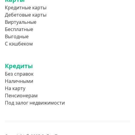
Без звонков и проверок
Кредитные карты
Онлайн круглосуточно
Дебетовые карты
Виртуальные
Ночью
Бесплатные
На карту круглосуточно
Выгодные
24/7
С кэшбеком
Деньги в долг
В долг на карту
Кредиты
Без справок
Срок
Наличными
На карту
1 день
Пенсионерам
2 дня
Под залог недвижимости
3 дня
5 дней
На неделю