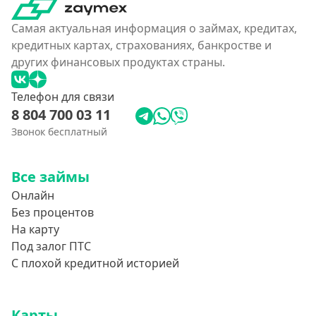
Условия
Самая актуальная информация о займах, кредитах,
кредитных картах, страхованиях, банкростве и
С возможностью частичного погашения
других финансовых продуктах страны.
Без страховок и комиссий
Телефон для связи
Со страховкой
8 804 700 03 11
Повторный
Звонок бесплатный
Надежные
Без обмана
Все займы
Без предоплат
Онлайн
Без электронной почты
Без процентов
На карту
С автоматическим одобрением
Под залог ПТС
Без номера телефона
С плохой кредитной историей
На телефон
Без платных услуг и подписок
Карты