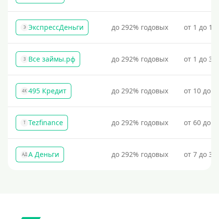
Процент
ЭкспрессДеньги
до 292% годовых
от 1 до 18
Э
Под 1 %
С пролонгацией (продлением)
Все займы.рф
до 292% годовых
от 1 до 30
З
Под высокий процент
Без комиссии
495 Кредит
до 292% годовых
от 10 до 1
4К
В рассрочку
С ежемесячным платежом
Tezfinance
до 292% годовых
от 60 до 3
T
Бесплатно
Под низкий процент
А Деньги
до 292% годовых
от 7 до 31
АД
Без процентов
Первый займ без процентов
Без процентов на 30 дней
Под 0 %