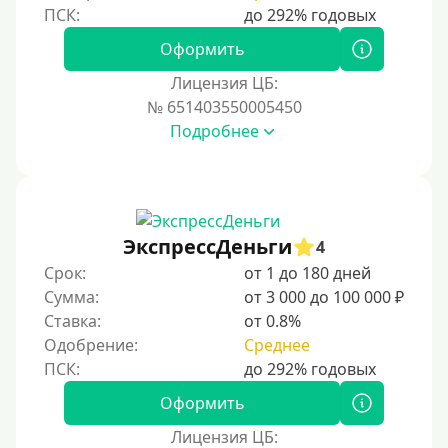
Без процентов на 30 дней
Под 0 %
Оформить
Лицензия ЦБ:
Условия
№ 651403550005450
Подробнее
С возможностью частичного погашения
Без страховок и комиссий
Со страховкой
Повторный
ЭкспрессДеньги
4
Срок:
от 1 до 180 дней
Надежные
Сумма:
от 3 000 до 100 000 ₽
Без обмана
Ставка:
от 0.8%
Без предоплат
Одобрение:
Среднее
Без электронной почты
С автоматическим одобрением
Оформить
Без номера телефона
Лицензия ЦБ: