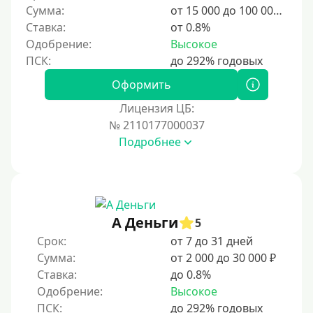
Сумма:
от 15 000 до 100 000 ₽
4 месяца
Ставка:
от 0.8%
5 месяцев
Одобрение:
Высокое
На полгода
180 дней
Оформить
10 месяцев
Лицензия ЦБ:
№ 2110177000037
Год
Подробнее
365 дней
2 года
3 года
4 года
А Деньги
5
5 лет
Срок:
от 7 до 31 дней
Сумма:
от 2 000 до 30 000 ₽
Краткосрочные
Ставка:
до 0.8%
Долгосрочные
Одобрение:
Высокое