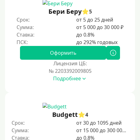
Женский займ
Бери Беру
Мамам в декрете
5
Срок:
от 5 до 25 дней
Без прописки
Сумма:
от 5 000 до 30 000 ₽
Без регистрации
Ставка:
до 0.8%
С временной регистрацией
Банкротам
Оформить
Без подтверждения личности
Лицензия ЦБ:
Пенсионерам
№ 2203392009805
Подробнее
Пенсионерам до 70 лет
Пенсионерам до 75 лет
Пенсионерам до 80 лет
Пенсионерам до 85 лет
Budgett
4
Безработным
Срок:
от 30 до 1095 дней
Сумма:
от 15 000 до 300 000 ₽
Даже бомжам
Ставка:
до 0.8%