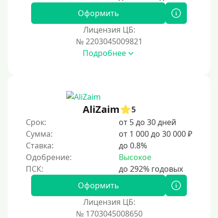
Принятие решения
Оформить
За 1 минуту
Лицензия ЦБ:
№ 2203045009821
За 2 минуты
Подробнее
За 3 минуты
За 5 минут
За 10 минут
За 15 минут
AliZaim
5
За час
Срок:
от 5 до 30 дней
Сумма:
от 1 000 до 30 000 ₽
Срочные
Ставка:
до 0.8%
Моментальные онлайн
Одобрение:
Высокое
Экспресс
В день обращения
Оформить
Лицензия ЦБ:
Возраст
№ 1703045008650