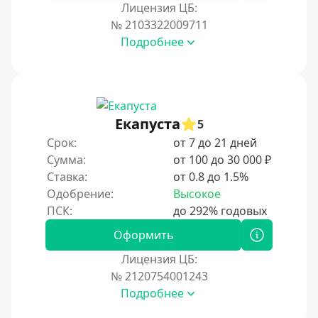
Под залог недвижимости
Лицензия ЦБ:
Под ПТС по доверенности
№ 2103322009711
Подробнее
Под ПТС мотоцикла
Под ПТС спецтехники
Под ПТС грузового автомобиля
Авто без ПТС
Екапуста
5
Срок:
от 7 до 21 дней
Цель
Сумма:
от 100 до 30 000 ₽
Ставка:
от 0.8 до 1.5%
На Новый Год
Одобрение:
Высокое
Для исправления кредитной истории
На погашение других займов
Оформить
До зарплаты
Лицензия ЦБ:
№ 2120754001243
Для ИП
Подробнее
Для бизнеса