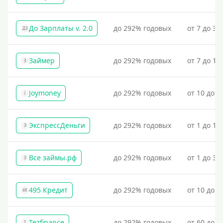
Похожие на Деньги Сразу
До Зарплаты v. 2.0
до 292% годовых
от 7 до 36
ДЗ
Займер
до 292% годовых
от 7 до 18
З
Joymoney
до 292% годовых
от 10 до 1
J
ЭкспрессДеньги
до 292% годовых
от 1 до 18
Э
Все займы.рф
до 292% годовых
от 1 до 30
З
495 Кредит
до 292% годовых
от 10 до 1
4К
Tezfinance
до 292% годовых
от 60 до 3
T