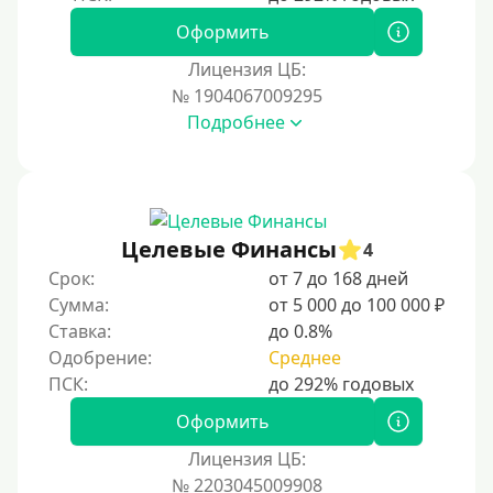
ВТБ
Оформить
Виза (Visa)
Лицензия ЦБ:
Тинькофф
№ 1904067009295
На карту Кукуруза
Подробнее
Маэстро
Мир
Сбербанк
Целевые Финансы
4
Моментум (Momentum)
Срок:
от 7 до 168 дней
Через систему Контакт (Contact)
Сумма:
от 5 000 до 100 000 ₽
Золотая Корона
Ставка:
до 0.8%
Одобрение:
Среднее
Через систему быстрых платежей СБП
Способы получения
Оформить
Лицензия ЦБ:
Без активации сервиса
№ 2203045009908