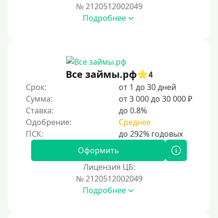
№ 2120512002049
На телефон
Подробнее
Без платных услуг и подписок
Без звонков и проверок
Онлайн круглосуточно
Ночью
Все займы.рф
4
На карту круглосуточно
Срок:
от 1 до 30 дней
Сумма:
от 3 000 до 30 000 ₽
24/7
Ставка:
до 0.8%
Деньги в долг
Одобрение:
Среднее
В долг на карту
Оформить
Срок
Лицензия ЦБ:
№ 2120512002049
1 день
Подробнее
2 дня
3 дня