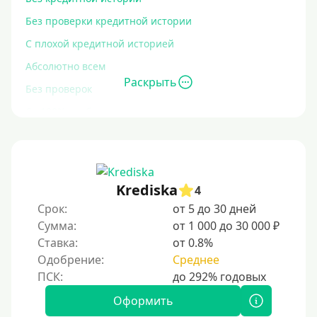
Без проверки кредитной истории
С плохой кредитной историей
Абсолютно всем
Раскрыть
Без проверок
Со 100% одобрением
Без отказа
На карту без отказа
С просрочками
Krediska
4
Срок:
от 5 до 30 дней
Залог
Сумма:
от 1 000 до 30 000 ₽
Ставка:
от 0.8%
Под залог ПТС
Одобрение:
Среднее
Без залога
Под залог
Оформить