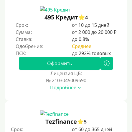
5 дней
На неделю
495 Кредит
4
Срок:
от 10 до 15 дней
10 дней
Сумма:
от 2 000 до 20 000 ₽
2 недели
Ставка:
до 0.8%
15 дней
Одобрение:
Среднее
20 дней
21 день
Оформить
На месяц
Лицензия ЦБ:
№ 2103045009690
30 дней без процентов
Подробнее
2 месяца
60 дней
3 месяца
90 дней
Tezfinance
5
100 дней
Срок:
от 60 до 365 дней