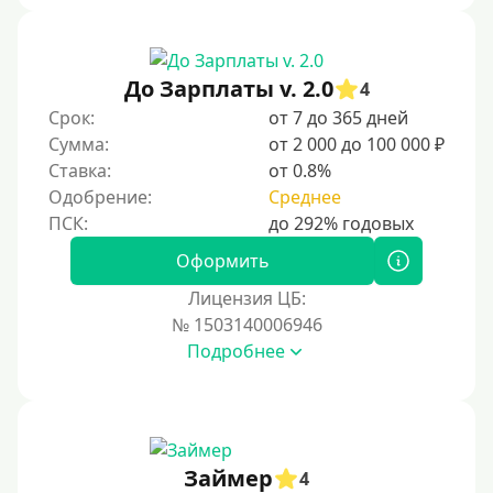
Документы
Без документов
До Зарплаты v. 2.0
4
По ИНН
Срок:
от 7 до 365 дней
Сумма:
от 2 000 до 100 000 ₽
По загранпаспорту
Ставка:
от 0.8%
По военному билету
Одобрение:
Среднее
По водительскому удостоверению
По СНИЛСу
Оформить
Без СНИЛСа
Лицензия ЦБ:
№ 1503140006946
По паспорту
Подробнее
Без паспорта
По фото
Без фото
Без подтверждения дохода
Займер
4