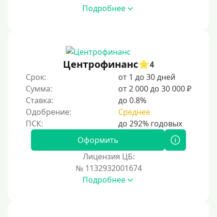
Без участия банков
Подробнее
На сберкнижку
На дом срочно
Не выходя из дома
Центрофинанс
4
Без посещения офиса
Срок:
от 1 до 30 дней
В офисе
Сумма:
от 2 000 до 30 000 ₽
В ломбарде
Ставка:
до 0.8%
Одобрение:
Среднее
Роботы займов
Онлайн на карту в Telegram
Оформить
Без списания денег с карты
Лицензия ЦБ:
Денежным переводом
№ 1132932001674
По СМС
Подробнее
На электронный кошелек
На Юмани (ЮMoney)