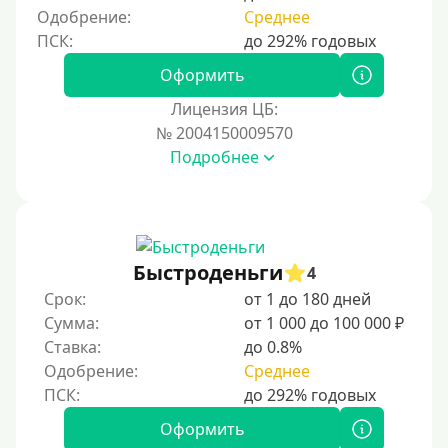
Без указания места работы
Одобрение:
Среднее
Для иностранных граждан
Для иностранных граждан Украины
Оформить
Для иностранных граждан Казахстана
Лицензия ЦБ:
Для иностранных граждан Кыргызстана
№ 2004150009570
Подробнее
Для иностранных граждан Таджикистана
Для иностранных граждан Белоруссии
Для иностранных граждан Армении
Для иностранных граждан Узбекистана
Быстроденьги
4
Для граждан СНГ
Срок:
от 1 до 180 дней
Сумма:
от 1 000 до 100 000 ₽
Сумма (рублей)
Ставка:
до 0.8%
Одобрение:
Среднее
100 руб
200 руб
Оформить