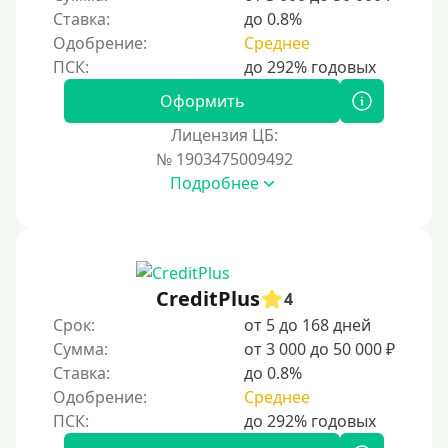
На Киви (Qiwi) кошелек без карты
Ставка:
до 0.8%
Одобрение:
Среднее
На Киви (Qiwi) кошелек без отказов
На банковский счет
Оформить
Наличными
Лицензия ЦБ:
По телефону
№ 1903475009492
Через госуслуги
Подробнее
Без карты
На карту
На карту с нулевым балансом
CreditPlus
4
На дебетовую карту
Срок:
от 5 до 168 дней
На кредитную карту
Сумма:
от 3 000 до 50 000 ₽
На виртуальную карту
Ставка:
до 0.8%
Одобрение:
Среднее
На неименную карту
На именную карту