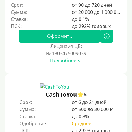
100000 руб
Срок:
от 90 до 720 дней
150000 руб
Сумма:
от 20 000 до 1 000 000 ₽
Ставка:
до 0.1%
200000 руб
250000 руб
Оформить
300000 руб
Лицензия ЦБ:
500000 руб
№ 1803475009039
1000000 руб
Подробнее
Мини займы
На большую сумму
Карты банков и платежные системы
CashToYou
5
Срок:
от 6 до 21 дней
Мастеркард
Сумма:
от 500 до 30 000 ₽
Через Юнистрим (Unistream)
Ставка:
до 0.8%
Одобрение:
Среднее
На Вебмани