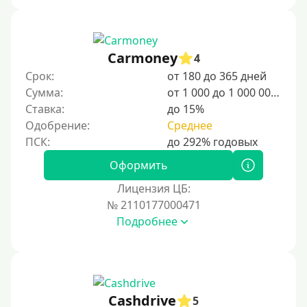
10000 руб
12000 руб
15000 руб
Carmoney
4
20000 руб
Срок:
от 180 до 365 дней
25000 руб
Сумма:
от 1 000 до 1 000 000 ₽
Ставка:
до 15%
30000 руб
Одобрение:
Среднее
30000 руб на год
35000 руб
Оформить
40000 руб
Лицензия ЦБ:
50000 руб
№ 2110177000471
Подробнее
60000 руб
70000 руб
80000 руб
90000 руб
Cashdrive
5