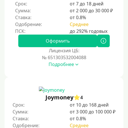
Без справок и поручителей
Срок:
от 7 до 18 дней
Сумма:
от 2 000 до 30 000 ₽
Без посредников
Ставка:
от 0.8%
Одобрение:
Среднее
Процент
Под 1 %
Оформить
С пролонгацией (продлением)
Лицензия ЦБ:
№ 651303532004088
Под высокий процент
Подробнее
Без комиссии
В рассрочку
С ежемесячным платежом
Бесплатно
Joymoney
4
Под низкий процент
Срок:
от 10 до 168 дней
Сумма:
от 3 000 до 100 000 ₽
Без процентов
Ставка:
от 0.8%
Первый займ без процентов
Одобрение:
Среднее