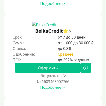
Подробнее
С 17 лет
С 18 лет
С 19 лет
С 20 лет
BelkaCredit
5
Срок:
от 7 до 30 дней
С 21 года
Сумма:
от 1 000 до 30 000 ₽
С 22 лет
Ставка:
до 0.8%
С 23 лет
Одобрение:
Среднее
С 25 лет
Оформить
Категории заемщиков
Лицензия ЦБ:
№ 1603465007766
Несовершеннолетним
Подробнее
Студентам
Для мужчин