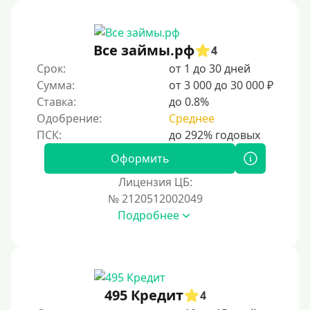
Без звонков и проверок
Онлайн круглосуточно
Ночью
Все займы.рф
4
На карту круглосуточно
Срок:
от 1 до 30 дней
Сумма:
от 3 000 до 30 000 ₽
24/7
Ставка:
до 0.8%
Деньги в долг
Одобрение:
Среднее
В долг на карту
Оформить
Срок
Лицензия ЦБ:
№ 2120512002049
1 день
Подробнее
2 дня
3 дня
5 дней
На неделю
495 Кредит
4