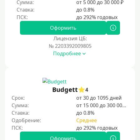
Сумма:
от 5 000 до 30 000 ₽
Без регистрации
Ставка:
до 0.8%
С временной регистрацией
Банкротам
Оформить
Без подтверждения личности
Лицензия ЦБ:
Пенсионерам
№ 2203392009805
Подробнее
Пенсионерам до 70 лет
Пенсионерам до 75 лет
Пенсионерам до 80 лет
Пенсионерам до 85 лет
Budgett
4
Безработным
Срок:
от 30 до 1095 дней
Сумма:
от 15 000 до 300 000 ₽
Даже бомжам
Ставка:
до 0.8%
Без указания места работы
Одобрение:
Среднее
Для иностранных граждан
Для иностранных граждан Украины
Оформить