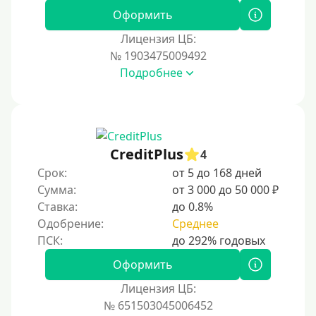
Оформить
Наличными
Лицензия ЦБ:
По телефону
№ 1903475009492
Через госуслуги
Подробнее
Без карты
На карту
На карту с нулевым балансом
CreditPlus
4
На дебетовую карту
Срок:
от 5 до 168 дней
На кредитную карту
Сумма:
от 3 000 до 50 000 ₽
На виртуальную карту
Ставка:
до 0.8%
Одобрение:
Среднее
На неименную карту
На именную карту
Оформить
На зарплатную карту
Лицензия ЦБ:
На чужую карту без отказа
№ 651503045006452