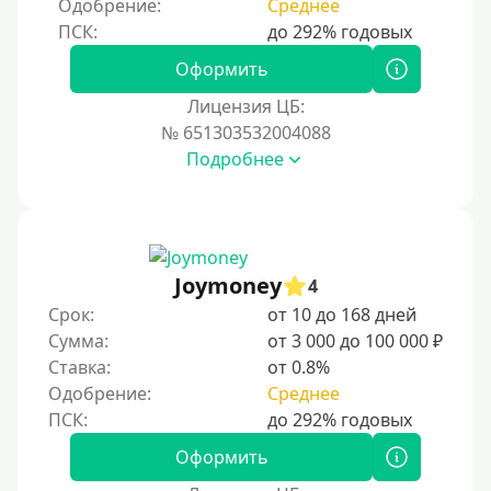
Одобрение:
Среднее
Процент
Под 1 %
Оформить
С пролонгацией (продлением)
Лицензия ЦБ:
№ 651303532004088
Под высокий процент
Подробнее
Без комиссии
В рассрочку
С ежемесячным платежом
Бесплатно
Joymoney
4
Под низкий процент
Срок:
от 10 до 168 дней
Сумма:
от 3 000 до 100 000 ₽
Без процентов
Ставка:
от 0.8%
Первый займ без процентов
Одобрение:
Среднее
Без процентов на 30 дней
Под 0 %
Оформить