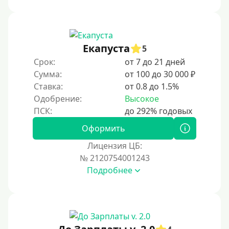
Под ПТС спецтехники
Под ПТС грузового автомобиля
Авто без ПТС
Екапуста
5
Срок:
от 7 до 21 дней
Цель
Сумма:
от 100 до 30 000 ₽
Ставка:
от 0.8 до 1.5%
На Новый Год
Одобрение:
Высокое
Для исправления кредитной истории
На погашение других займов
Оформить
До зарплаты
Лицензия ЦБ:
№ 2120754001243
Для ИП
Подробнее
Для бизнеса
Документы
Без документов