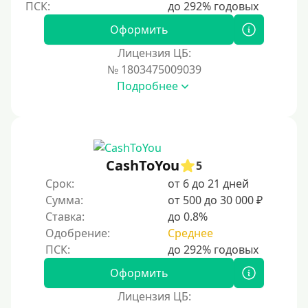
250000 руб
Оформить
300000 руб
Лицензия ЦБ:
500000 руб
№ 1803475009039
1000000 руб
Подробнее
Мини займы
На большую сумму
Карты банков и платежные системы
CashToYou
5
Срок:
от 6 до 21 дней
Мастеркард
Сумма:
от 500 до 30 000 ₽
Через Юнистрим (Unistream)
Ставка:
до 0.8%
Одобрение:
Среднее
На Вебмани
ВТБ
Оформить
Виза (Visa)
Лицензия ЦБ:
Тинькофф