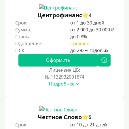
Не выходя из дома
Центрофинанс
4
Без посещения офиса
Срок:
от 1 до 30 дней
В офисе
Сумма:
от 2 000 до 30 000 ₽
В ломбарде
Ставка:
до 0.8%
Одобрение:
Среднее
Роботы займов
Онлайн на карту в Telegram
Оформить
Без списания денег с карты
Лицензия ЦБ:
Денежным переводом
№ 1132932001674
По СМС
Подробнее
На электронный кошелек
На Юмани (ЮMoney)
На Яндекс Деньги
Честное Слово
5
Без привязки карты
Срок:
от 10 до 21 дней
На Киви (Qiwi) кошелек