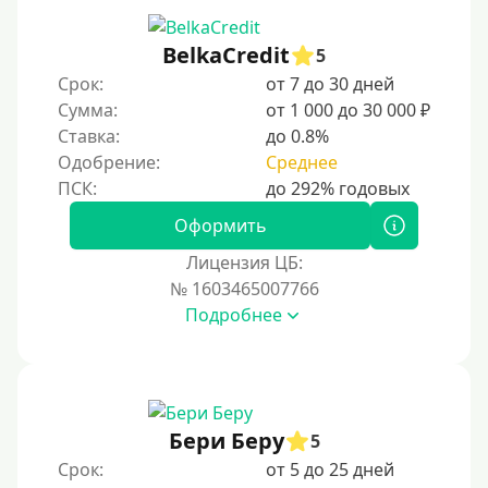
С 19 лет
С 20 лет
BelkaCredit
5
Срок:
от 7 до 30 дней
С 21 года
Сумма:
от 1 000 до 30 000 ₽
С 22 лет
Ставка:
до 0.8%
С 23 лет
Одобрение:
Среднее
С 25 лет
Оформить
Категории заемщиков
Лицензия ЦБ:
№ 1603465007766
Несовершеннолетним
Подробнее
Студентам
Для мужчин
Женский займ
Бери Беру
Мамам в декрете
5
Срок:
от 5 до 25 дней
Без прописки