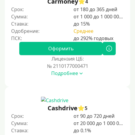
Carmoney
4
20000 руб
Срок:
от 180 до 365 дней
25000 руб
Сумма:
от 1 000 до 1 000 000 ₽
Ставка:
до 15%
30000 руб
Одобрение:
Среднее
30000 руб на год
35000 руб
Оформить
40000 руб
Лицензия ЦБ:
50000 руб
№ 2110177000471
Подробнее
60000 руб
70000 руб
80000 руб
90000 руб
Cashdrive
5
100000 руб
Срок:
от 90 до 720 дней
150000 руб
Сумма:
от 20 000 до 1 000 000 ₽
Ставка:
до 0.1%
200000 руб