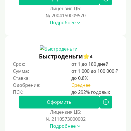
Для иностранных граждан Казахстана
Лицензия ЦБ:
Для иностранных граждан Кыргызстана
№ 2004150009570
Подробнее
Для иностранных граждан Таджикистана
Для иностранных граждан Белоруссии
Для иностранных граждан Армении
Для иностранных граждан Узбекистана
Быстроденьги
4
Для граждан СНГ
Срок:
от 1 до 180 дней
Сумма:
от 1 000 до 100 000 ₽
Сумма (рублей)
Ставка:
до 0.8%
Одобрение:
Среднее
100 руб
200 руб
Оформить
300 руб
Лицензия ЦБ:
400 руб
№ 2110573000002
Подробнее
500 руб