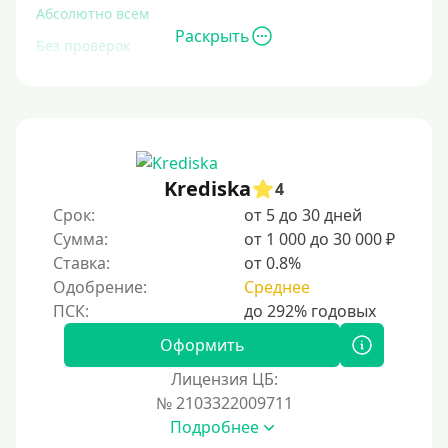
Абсолютно всем
Раскрыть
Без проверок
Со 100% одобрением
Без отказа
На карту без отказа
С просрочками
Krediska
4
Срок:
от 5 до 30 дней
Залог
Сумма:
от 1 000 до 30 000 ₽
Ставка:
от 0.8%
Под залог ПТС
Одобрение:
Среднее
Без залога
Под залог
Оформить
Под залог недвижимости
Лицензия ЦБ:
Под ПТС по доверенности
№ 2103322009711
Подробнее
Под ПТС мотоцикла