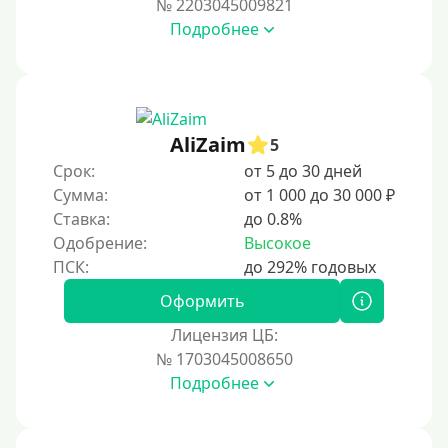
№ 2203045009821
За 2 минуты
Подробнее
За 3 минуты
За 5 минут
За 10 минут
За 15 минут
AliZaim
5
За час
Срок:
от 5 до 30 дней
Сумма:
от 1 000 до 30 000 ₽
Срочные
Ставка:
до 0.8%
Моментальные онлайн
Одобрение:
Высокое
Экспресс
В день обращения
Оформить
Лицензия ЦБ:
Возраст
№ 1703045008650
Подробнее
С 17 лет
С 18 лет