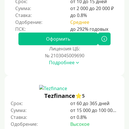
Срок:
от 10 до 15 дней
10 дней
Сумма:
от 2 000 до 20 000 ₽
2 недели
Ставка:
до 0.8%
15 дней
Одобрение:
Среднее
20 дней
21 день
Оформить
На месяц
Лицензия ЦБ:
№ 2103045009690
30 дней без процентов
Подробнее
2 месяца
60 дней
3 месяца
90 дней
Tezfinance
5
100 дней
Срок:
от 60 до 365 дней
Сумма:
от 15 000 до 100 000 ₽
4 месяца
Ставка:
от 0.8%
5 месяцев
Одобрение:
Высокое