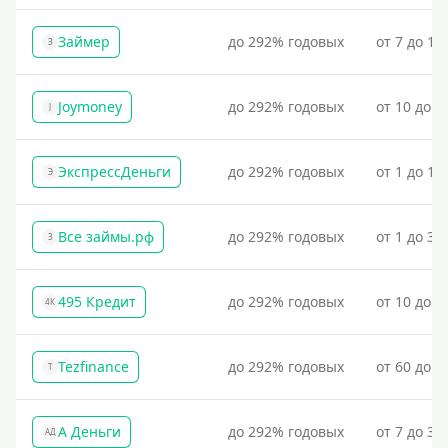
Займер
до 292% годовых
от 7 до 18
З
Joymoney
до 292% годовых
от 10 до 1
J
ЭкспрессДеньги
до 292% годовых
от 1 до 18
Э
Все займы.рф
до 292% годовых
от 1 до 30
З
495 Кредит
до 292% годовых
от 10 до 1
4К
Tezfinance
до 292% годовых
от 60 до 3
T
А Деньги
до 292% годовых
от 7 до 31
АД