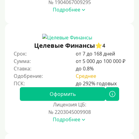
№ 1904067009295
На карту Кукуруза
Подробнее
Маэстро
Мир
Сбербанк
Целевые Финансы
4
Моментум (Momentum)
Срок:
от 7 до 168 дней
Через систему Контакт (Contact)
Сумма:
от 5 000 до 100 000 ₽
Золотая Корона
Ставка:
до 0.8%
Одобрение:
Среднее
Через систему быстрых платежей СБП
Способы получения
Оформить
Лицензия ЦБ:
Без активации сервиса
№ 2203045009908
Без участия банков
Подробнее
На сберкнижку
На дом срочно