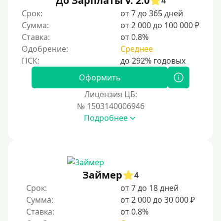
До Зарплаты v. 2.0
4
По ИНН
Срок:
от 7 до 365 дней
Сумма:
от 2 000 до 100 000 ₽
По загранпаспорту
Ставка:
от 0.8%
По военному билету
Одобрение:
Среднее
По водительскому удостоверению
По СНИЛСу
Оформить
Без СНИЛСа
Лицензия ЦБ:
№ 1503140006946
По паспорту
Подробнее
Без паспорта
По фото
Без фото
Без подтверждения дохода
Займер
4
Без справок и поручителей
Срок:
от 7 до 18 дней
Сумма:
от 2 000 до 30 000 ₽
Без посредников
Ставка:
от 0.8%