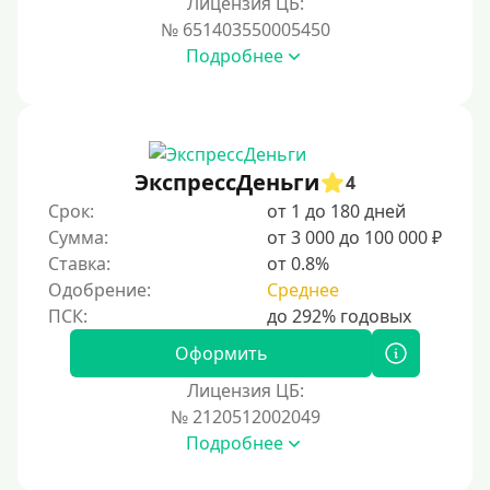
Лицензия ЦБ:
Условия
№ 651403550005450
Подробнее
С возможностью частичного погашения
Без страховок и комиссий
Со страховкой
Повторный
ЭкспрессДеньги
4
Срок:
от 1 до 180 дней
Надежные
Сумма:
от 3 000 до 100 000 ₽
Без обмана
Ставка:
от 0.8%
Без предоплат
Одобрение:
Среднее
Без электронной почты
С автоматическим одобрением
Оформить
Без номера телефона
Лицензия ЦБ:
№ 2120512002049
На телефон
Подробнее
Без платных услуг и подписок