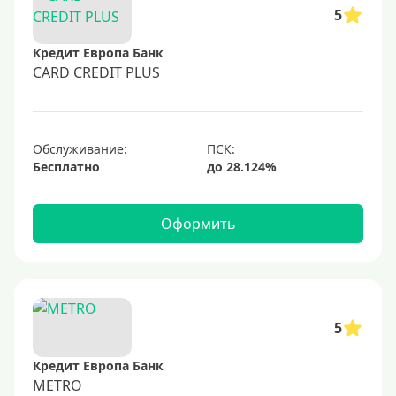
50000 руб
5
60000 руб
Кредит Европа Банк
70000 руб
CARD CREDIT PLUS
80000 руб
100000 руб
Обслуживание:
150000 руб
Бесплатно
200000 руб
250000 руб
Оформить
300000 руб
350000 руб
400000 руб
500000 руб
5
600000 руб
Кредит Европа Банк
700000 руб
METRO