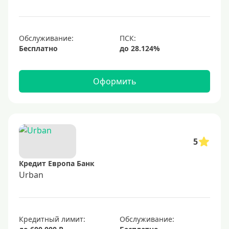
1000000 руб
С небольшим лимитом
С большим лимитом
Обслуживание:
Бесплатно
Безлимитные
Тип карты
Оформить
Mastercard
Visa
Visa Classic
5
UnionPay
Кредит Европа Банк
Мир
Urban
Премиум
Platinum
Кредитный лимит:
Обслуживание:
Золотые