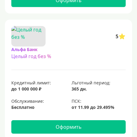
Оформить
С 23 лет
Для самозанятых
Льготный период (без процентов)
5
С льготным периодом
Альфа Банк
Целый год без %
50 дней
55 дней
На 60 дней
Кредитный лимит:
Льготный период:
На 90 дней
до 1 000 000 ₽
365 дн.
100 дней
Обслуживание:
Бесплатно
110 дней
120 дней
Оформить
145 дней