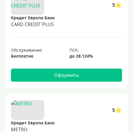
50000 руб
5
60000 руб
Кредит Европа Банк
70000 руб
CARD CREDIT PLUS
80000 руб
100000 руб
Обслуживание:
150000 руб
Бесплатно
200000 руб
250000 руб
Оформить
300000 руб
350000 руб
400000 руб
500000 руб
5
600000 руб
Кредит Европа Банк
700000 руб
METRO