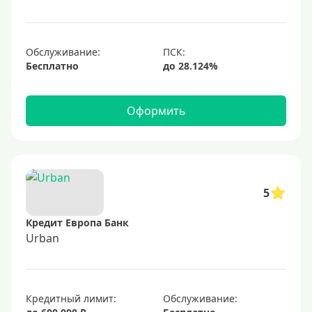
1000000 руб
С небольшим лимитом
С большим лимитом
Обслуживание:
Бесплатно
Безлимитные
Тип карты
Оформить
Mastercard
Visa
Visa Classic
5
UnionPay
Кредит Европа Банк
Мир
Urban
Премиум
Platinum
Кредитный лимит:
Обслуживание:
Золотые