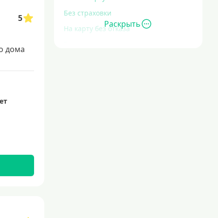
Без страховки
5
Раскрыть
На карту без отказа
Без отказа
о дома
В день обращения
С большой кредитной нагрузкой
Экспресс
лет
За час
Быстрые
С действующим кредитом
С просрочками
Без кредитной истории
С плохой кредитной историей
Со 100 процентным одобрением
Льготные для физических лиц