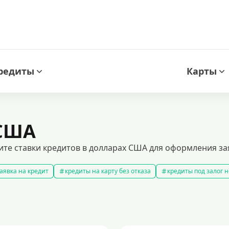
редиты
Карты
 США
ите ставки кредитов в долларах США для оформления за
аявка на кредит
кредиты на карту без отказа
кредиты под залог
амые выгодные кредиты
кредиты с плохой кредитной историей
к
ит 100000 рублей
кредит на 300000 рублей
кредит на 2 миллиона
аявка на кредит во все банки
образовательные кредиты
кредит 
 5 лет
кредит на 3 года
потребительские кредиты
кредит за 