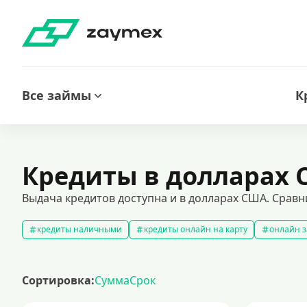
Все займы
К
Кредиты в долларах
Выдача кредитов доступна и в долларах США. Сравн
кредиты наличными
кредиты онлайн на карту
онлайн з
кредитный калькулятор
рефинансирование кредитов
с
кредиты на 1000000 рублей
кредиты безработным
кред
Сортировка:
Сумма
Срок
кредит на 200000 рублей
кредиты под низкий процент
з
кредиты для самозанятых
кредит на ремонт
кредиты на