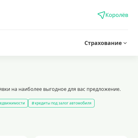
Королёв
Страхование
явки на наиболее выгодное для вас предложение.
 недвижимости
кредиты под залог автомобиля
редиты без справки о доходах
кредиты пенсионерам
 рублей
кредит на 500000 рублей
кредиты с 18 лет
на строительство дома
кредиты без залога
5 минут
кредит наличными на любые цели