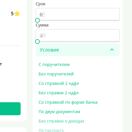
Срок
5
Сумма
Условия
ет
С поручителем
Без поручителей
Со справкой 2 ндфл
Без справки 2 ндфл
Со справкой по форме банка
По двум документам
Без справки о доходах
По паспорту