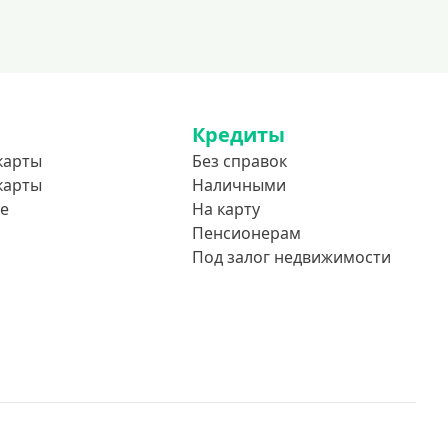
До 85 лет
Студентам
С 18 лет
С 19 лет
Кредиты
С 20 лет
карты
Без справок
С 21 года
карты
Наличными
С 22 лет
е
На карту
С 23 лет
Пенсионерам
Под залог недвижимости
В декрете
Обеспечение
С обеспечением
Без обеспечения
Без залога