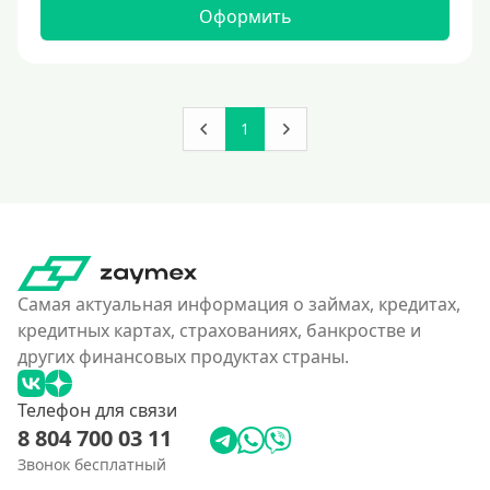
160000 руб
Оформить
180000 руб
200000 руб
250000 руб
1
300000 руб
350 тысяч
400000 руб
4500000 руб
500000 руб
Самая актуальная информация о займах, кредитах,
550000 руб
кредитных картах, страхованиях, банкростве и
других финансовых продуктах страны.
600 тысяч
650000 руб
Телефон для связи
700000 руб
8 804 700 03 11
750000 руб
Звонок бесплатный