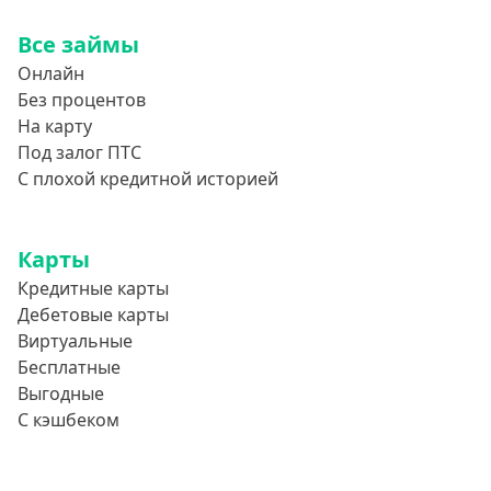
800000 руб
Все займы
850000 руб
Онлайн
900000 руб
Без процентов
950000 руб
На карту
Под залог ПТС
Целевые
С плохой кредитной историей
Ремонт
Карты
Строительство дома
Кредитные карты
Газификацию
Дебетовые карты
Лечение
Виртуальные
Стоматология
Бесплатные
Выгодные
Неотложные нужды
С кэшбеком
Образование
Обучение за рубежом