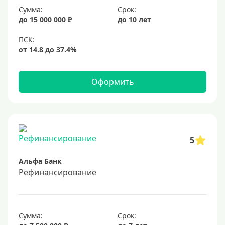
Сумма:
Срок:
20%
до 15 000 000 ₽
до 10 лет
Сумма
Большие
На маленькую сумму
Оформить
Больше миллиона (руб)
1000000 руб
5
1200000 руб
Альфа Банк
1300000 руб
Рефинансирование
1500000 руб
1600000 руб
1700000 руб
Сумма:
Срок: