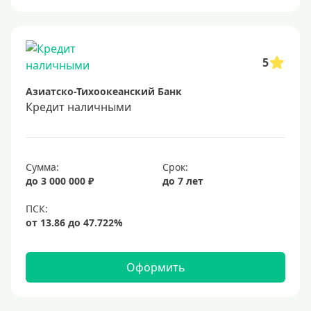
Онлайн заявка
Заявка во все банки
Способы выдачи
5
Азиатско-Тихоокеанский Банк
Не выходя из дома
Кредит наличными
С доставкой на дом
Наличными
Онлайн на карту
Сумма:
Срок:
до 3 000 000 ₽
до 7 лет
Валюта
В долларах США
В евро
Оформить
Заемщики