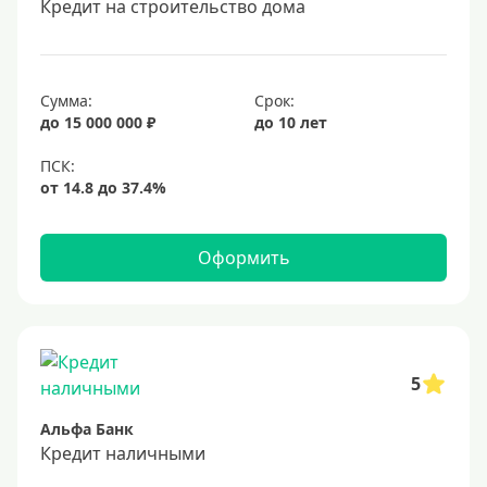
Кредит на строительство дома
20 лет
25 лет
30 лет
Сумма:
Срок:
до 15 000 000 ₽
до 10 лет
Месяц
2 месяца
3 месяца
6 месяцев
Оформить
Ставка
Низкий процент
4%
5
5%
Альфа Банк
6%
Кредит наличными
6,5%