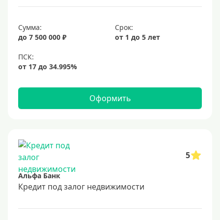
6,9%
Сумма:
Срок:
7%
до 7 500 000 ₽
от 1 до 5 лет
8%
9%
10%
11%
Оформить
12%
13%
14%
15%
5
16%
Альфа Банк
17%
Кредит под залог недвижимости
18%
19%