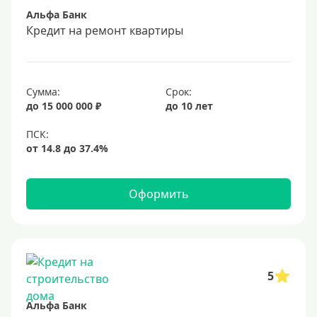
Альфа Банк
Срок
Кредит на ремонт квартиры
Долгосрочные
Год
Сумма:
Срок:
2 года
до 15 000 000 ₽
до 10 лет
3 года
4 года
5 лет
Оформить
6 лет
7 лет
8 лет
9 лет
5
10 лет
Альфа Банк
15 лет