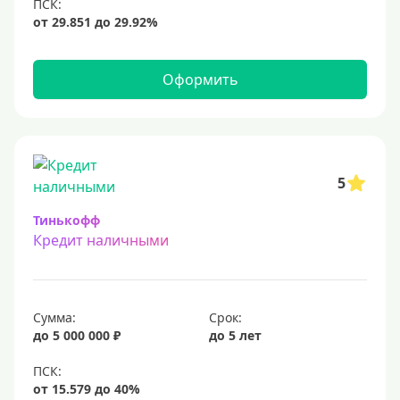
12 млн
15 млн
20 млн
Оформить
25 млн
30 миллионов
35000000 руб
50 миллионов
5
100 миллионов
Тинькофф
Кредит наличными
Меньше 1 млн (руб)
10000 руб
Сумма:
Срок:
15000 руб
до 5 000 000 ₽
до 5 лет
18000 руб
20 тысяч