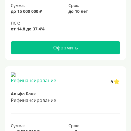
Сумма:
Срок:
20%
до 15 000 000 ₽
до 10 лет
Сумма
Большие
На маленькую сумму
Оформить
Больше миллиона (руб)
1000000 руб
5
1200000 руб
Альфа Банк
1300000 руб
Рефинансирование
1500000 руб
1600000 руб
1700000 руб
Сумма:
Срок: