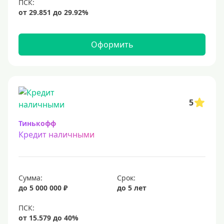
12 млн
15 млн
20 млн
Оформить
25 млн
30 миллионов
35000000 руб
50 миллионов
5
100 миллионов
Тинькофф
Кредит наличными
Меньше 1 млн (руб)
10000 руб
Сумма:
Срок:
15000 руб
до 5 000 000 ₽
до 5 лет
18000 руб
20 тысяч