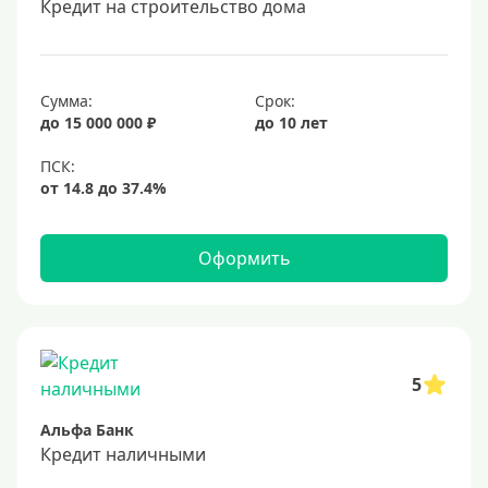
Кредит на строительство дома
20 лет
25 лет
30 лет
Сумма:
Срок:
до 15 000 000 ₽
до 10 лет
Месяц
2 месяца
3 месяца
6 месяцев
Оформить
Ставка
Низкий процент
4%
5
5%
Альфа Банк
6%
Кредит наличными
6,5%