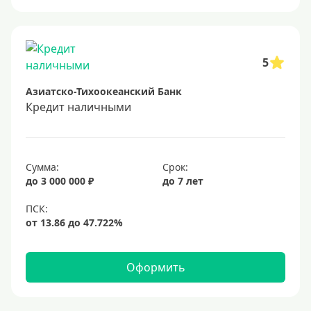
Онлайн заявка
Заявка во все банки
Способы выдачи
5
Азиатско-Тихоокеанский Банк
Не выходя из дома
Кредит наличными
С доставкой на дом
Наличными
Онлайн на карту
Сумма:
Срок:
до 3 000 000 ₽
до 7 лет
Валюта
В долларах США
В евро
Оформить
Заемщики