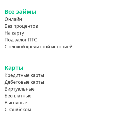
800000 руб
Все займы
850000 руб
Онлайн
900000 руб
Без процентов
950000 руб
На карту
Под залог ПТС
Целевые
С плохой кредитной историей
Ремонт
Карты
Строительство дома
Кредитные карты
Газификацию
Дебетовые карты
Лечение
Виртуальные
Стоматология
Бесплатные
Выгодные
Неотложные нужды
С кэшбеком
Образование
Обучение за рубежом