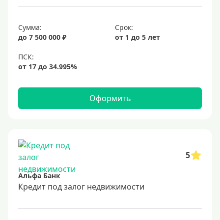
6,9%
Сумма:
Срок:
7%
до 7 500 000 ₽
от 1 до 5 лет
8%
9%
10%
11%
Оформить
12%
13%
14%
15%
5
16%
Альфа Банк
17%
Кредит под залог недвижимости
18%
19%