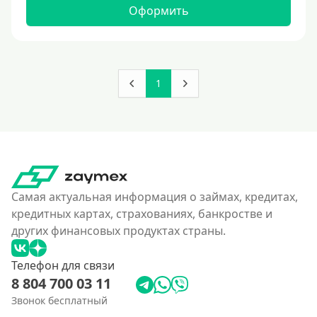
160000 руб
Оформить
180000 руб
200000 руб
250000 руб
1
300000 руб
350 тысяч
400000 руб
4500000 руб
500000 руб
Самая актуальная информация о займах, кредитах,
550000 руб
кредитных картах, страхованиях, банкростве и
других финансовых продуктах страны.
600 тысяч
650000 руб
Телефон для связи
700000 руб
8 804 700 03 11
750000 руб
Звонок бесплатный