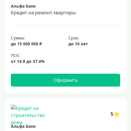
Альфа Банк
Срок
Кредит на ремонт квартиры
Долгосрочные
Год
Сумма:
Срок:
2 года
до 15 000 000 ₽
до 10 лет
3 года
4 года
5 лет
Оформить
6 лет
7 лет
8 лет
9 лет
5
10 лет
Альфа Банк
15 лет