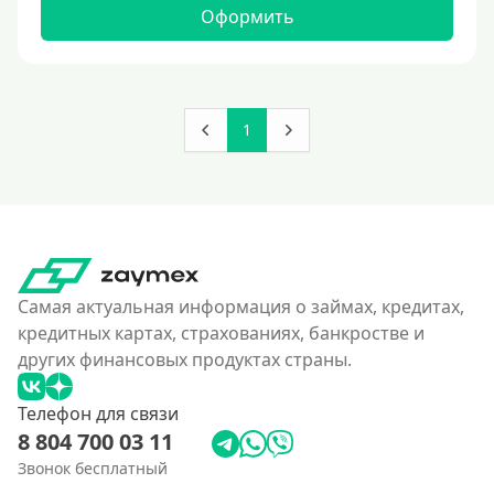
160000 руб
Оформить
180000 руб
200000 руб
250000 руб
1
300000 руб
350 тысяч
400000 руб
4500000 руб
500000 руб
Самая актуальная информация о займах, кредитах,
550000 руб
кредитных картах, страхованиях, банкростве и
других финансовых продуктах страны.
600 тысяч
650000 руб
Телефон для связи
700000 руб
8 804 700 03 11
750000 руб
Звонок бесплатный