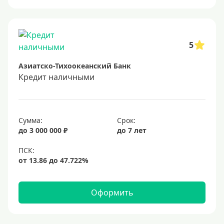
Онлайн заявка
Заявка во все банки
Способы выдачи
5
Азиатско-Тихоокеанский Банк
Не выходя из дома
Кредит наличными
С доставкой на дом
Наличными
Онлайн на карту
Сумма:
Срок:
до 3 000 000 ₽
до 7 лет
Валюта
В долларах США
В евро
Оформить
Заемщики