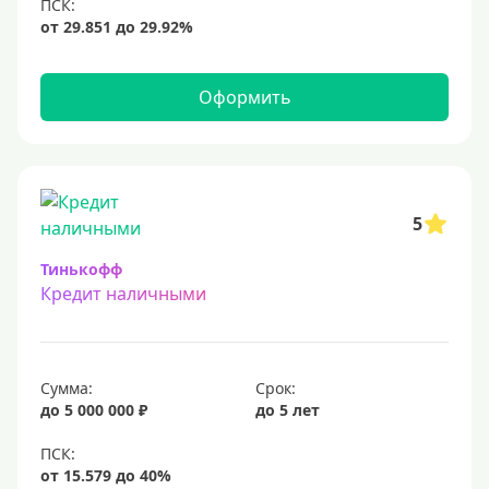
12 млн
15 млн
20 млн
Оформить
25 млн
30 миллионов
35000000 руб
50 миллионов
5
100 миллионов
Тинькофф
Кредит наличными
Меньше 1 млн (руб)
10000 руб
Сумма:
Срок:
15000 руб
до 5 000 000 ₽
до 5 лет
18000 руб
20 тысяч