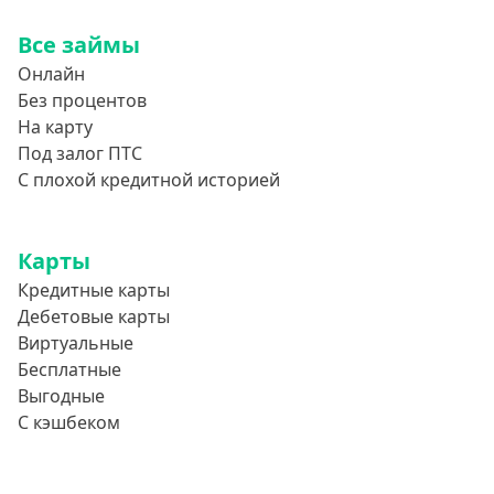
800000 руб
Все займы
850000 руб
Онлайн
900000 руб
Без процентов
950000 руб
На карту
Под залог ПТС
Целевые
С плохой кредитной историей
Ремонт
Карты
Строительство дома
Кредитные карты
Газификацию
Дебетовые карты
Лечение
Виртуальные
Стоматология
Бесплатные
Выгодные
Неотложные нужды
С кэшбеком
Образование
Обучение за рубежом