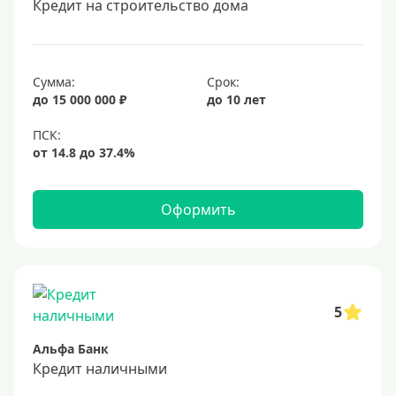
Кредит на строительство дома
20 лет
25 лет
30 лет
Сумма:
Срок:
до 15 000 000 ₽
до 10 лет
Месяц
2 месяца
3 месяца
6 месяцев
Оформить
Ставка
Низкий процент
4%
5
5%
Альфа Банк
6%
Кредит наличными
6,5%