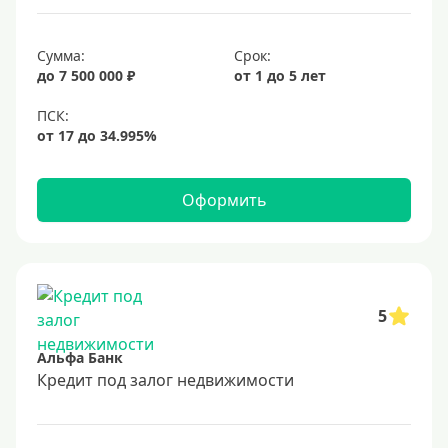
6,9%
Сумма:
Срок:
7%
до 7 500 000 ₽
от 1 до 5 лет
8%
9%
10%
11%
Оформить
12%
13%
14%
15%
5
16%
Альфа Банк
17%
Кредит под залог недвижимости
18%
19%