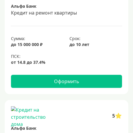
Альфа Банк
Срок
Кредит на ремонт квартиры
Долгосрочные
Год
Сумма:
Срок:
2 года
до 15 000 000 ₽
до 10 лет
3 года
4 года
5 лет
Оформить
6 лет
7 лет
8 лет
9 лет
5
10 лет
Альфа Банк
15 лет