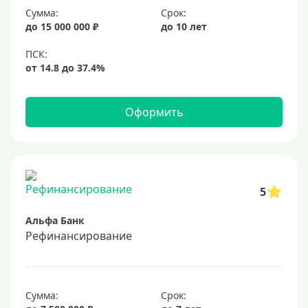
Сумма:
Срок:
20%
до 15 000 000 ₽
до 10 лет
Сумма
Большие
На маленькую сумму
Оформить
Больше миллиона (руб)
1000000 руб
5
1200000 руб
Альфа Банк
1300000 руб
Рефинансирование
1500000 руб
1600000 руб
1700000 руб
Сумма:
Срок: