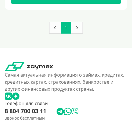
180000 руб
200000 руб
250000 руб
1
300000 руб
350 тысяч
400000 руб
4500000 руб
500000 руб
Самая актуальная информация о займах, кредитах,
550000 руб
кредитных картах, страхованиях, банкростве и
других финансовых продуктах страны.
600 тысяч
650000 руб
Телефон для связи
700000 руб
8 804 700 03 11
750000 руб
Звонок бесплатный
800000 руб