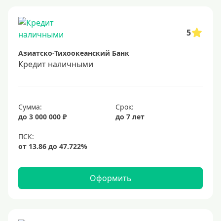
Заявка во все банки
Способы выдачи
5
Азиатско-Тихоокеанский Банк
Не выходя из дома
Кредит наличными
С доставкой на дом
Наличными
Онлайн на карту
Сумма:
Срок:
до 3 000 000 ₽
до 7 лет
Валюта
В долларах США
В евро
Оформить
Заемщики
Военнослужащим