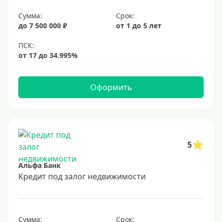
6,9%
Сумма:
Срок:
7%
до 7 500 000 ₽
от 1 до 5 лет
8%
9%
10%
11%
Оформить
12%
13%
14%
15%
5
16%
Альфа Банк
17%
Кредит под залог недвижимости
18%
19%
Сумма:
Срок: