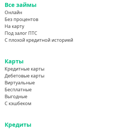
Все займы
850000 руб
Онлайн
900000 руб
Без процентов
950000 руб
На карту
Под залог ПТС
Целевые
С плохой кредитной историей
Ремонт
Карты
Строительство дома
Кредитные карты
Газификацию
Дебетовые карты
Лечение
Виртуальные
Стоматология
Бесплатные
Выгодные
Неотложные нужды
С кэшбеком
Образование
Обучение за рубежом
Кредиты
Отдых