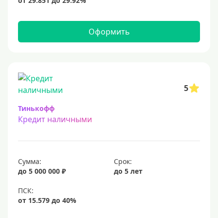
15 млн
20 млн
Оформить
25 млн
30 миллионов
35000000 руб
50 миллионов
5
100 миллионов
Тинькофф
Кредит наличными
Меньше 1 млн (руб)
10000 руб
Сумма:
Срок:
15000 руб
до 5 000 000 ₽
до 5 лет
18000 руб
20 тысяч
25000 руб