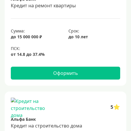
Срок
Кредит на ремонт квартиры
Долгосрочные
Год
Сумма:
Срок:
2 года
до 15 000 000 ₽
до 10 лет
3 года
4 года
5 лет
Оформить
6 лет
7 лет
8 лет
9 лет
5
10 лет
Альфа Банк
15 лет
Кредит на строительство дома
20 лет