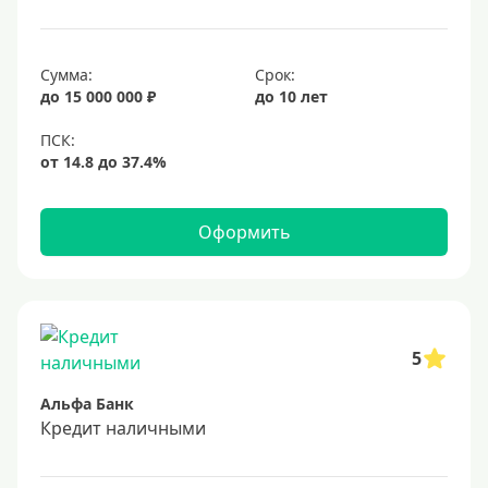
25 лет
30 лет
Сумма:
Срок:
до 15 000 000 ₽
до 10 лет
Месяц
2 месяца
3 месяца
6 месяцев
Оформить
Ставка
Низкий процент
4%
5
5%
Альфа Банк
6%
Кредит наличными
6,5%