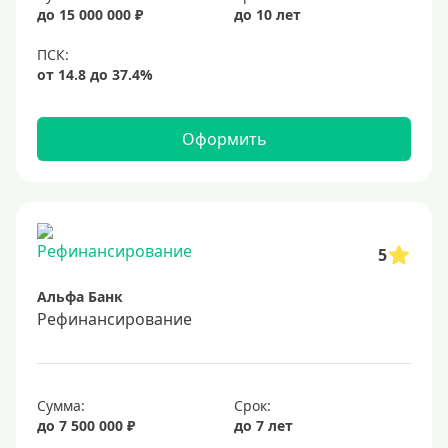
20%
до 15 000 000 ₽
до 10 лет
Сумма
Большие
На маленькую сумму
Оформить
Больше миллиона (руб)
1000000 руб
5
1200000 руб
Альфа Банк
1300000 руб
Рефинансирование
1500000 руб
1600000 руб
1700000 руб
Сумма:
Срок:
2 миллиона
до 7 500 000 ₽
до 7 лет