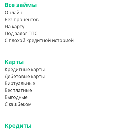
Все займы
850000 руб
Онлайн
900000 руб
Без процентов
950000 руб
На карту
Под залог ПТС
Целевые
С плохой кредитной историей
Ремонт
Карты
Строительство дома
Кредитные карты
Газификацию
Дебетовые карты
Лечение
Виртуальные
Стоматология
Бесплатные
Выгодные
Неотложные нужды
С кэшбеком
Образование
Обучение за рубежом
Кредиты
Отдых