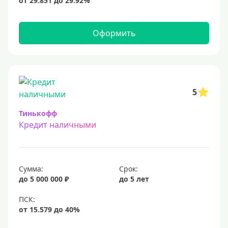
15 млн
20 млн
Оформить
25 млн
30 миллионов
35000000 руб
50 миллионов
5
100 миллионов
Тинькофф
Кредит наличными
Меньше 1 млн (руб)
10000 руб
Сумма:
Срок:
15000 руб
до 5 000 000 ₽
до 5 лет
18000 руб
20 тысяч
25000 руб