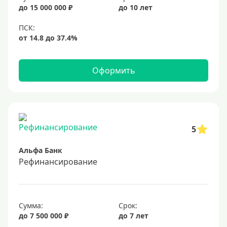
20%
до 15 000 000 ₽
до 10 лет
Сумма
Большие
На маленькую сумму
Оформить
Больше миллиона (руб)
1000000 руб
5
1200000 руб
Альфа Банк
1300000 руб
Рефинансирование
1500000 руб
1600000 руб
1700000 руб
Сумма:
Срок:
2 миллиона
до 7 500 000 ₽
до 7 лет