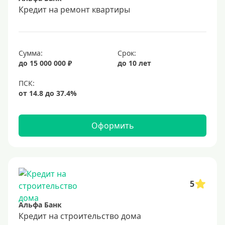
Срок
Кредит на ремонт квартиры
Долгосрочные
Год
Сумма:
Срок:
2 года
до 15 000 000 ₽
до 10 лет
3 года
4 года
5 лет
Оформить
6 лет
7 лет
8 лет
9 лет
5
10 лет
Альфа Банк
15 лет
Кредит на строительство дома
20 лет