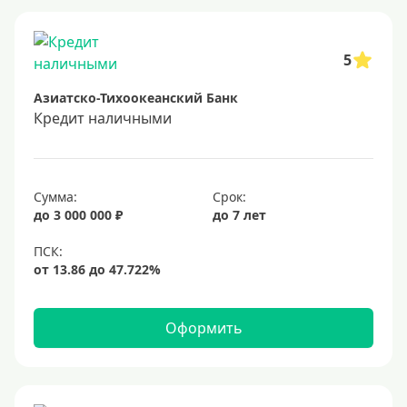
Заявка во все банки
Способы выдачи
5
Азиатско-Тихоокеанский Банк
Не выходя из дома
Кредит наличными
С доставкой на дом
Наличными
Онлайн на карту
Сумма:
Срок:
до 3 000 000 ₽
до 7 лет
Валюта
В долларах США
В евро
Оформить
Заемщики
Военнослужащим