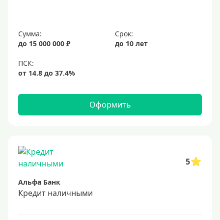
25 лет
30 лет
Сумма:
Срок:
до 15 000 000 ₽
до 10 лет
Месяц
2 месяца
3 месяца
6 месяцев
Оформить
Ставка
Низкий процент
4%
5
5%
Альфа Банк
6%
Кредит наличными
6,5%