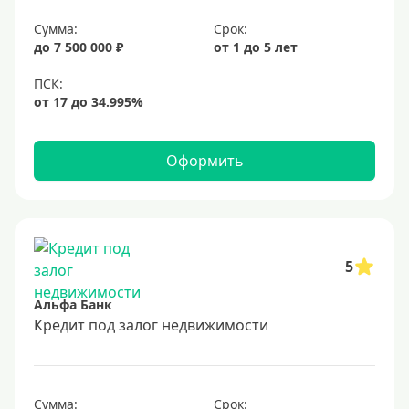
6,9%
Сумма:
Срок:
7%
до 7 500 000 ₽
от 1 до 5 лет
8%
9%
10%
11%
Оформить
12%
13%
14%
15%
5
16%
Альфа Банк
17%
Кредит под залог недвижимости
18%
19%
Сумма:
Срок: