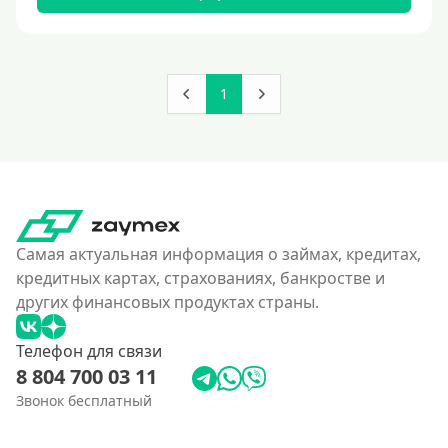
180000 руб
200000 руб
250000 руб
1
300000 руб
350 тысяч
400000 руб
4500000 руб
500000 руб
Самая актуальная информация о займах, кредитах,
550000 руб
кредитных картах, страхованиях, банкростве и
других финансовых продуктах страны.
600 тысяч
650000 руб
Телефон для связи
700000 руб
8 804 700 03 11
750000 руб
Звонок бесплатный
800000 руб