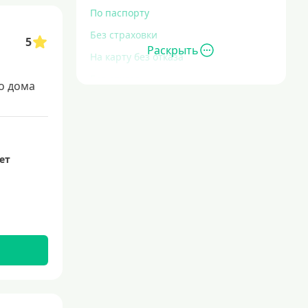
По паспорту
Без страховки
5
Раскрыть
На карту без отказа
Без отказа
о дома
В день обращения
С большой кредитной нагрузкой
Экспресс
лет
За час
Быстрые
С действующим кредитом
С просрочками
Без кредитной истории
С плохой кредитной историей
Со 100 процентным одобрением