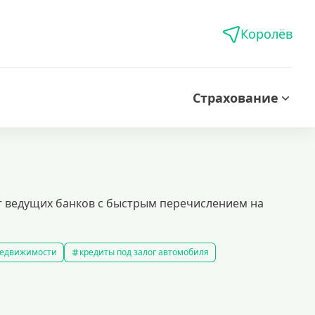
Королёв
Страхование
от ведущих банков с быстрым перечислением на
 недвижимости
кредиты под залог автомобиля
редиты без справки о доходах
кредиты пенсионерам
 рублей
кредит на 500000 рублей
кредиты с 18 лет
на строительство дома
кредиты без залога