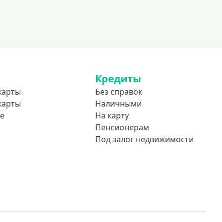
До 85 лет
Студентам
С 18 лет
С 19 лет
Кредиты
С 20 лет
карты
Без справок
С 21 года
карты
Наличными
С 22 лет
е
На карту
С 23 лет
Пенсионерам
Под залог недвижимости
В декрете
Обеспечение
С обеспечением
Без обеспечения