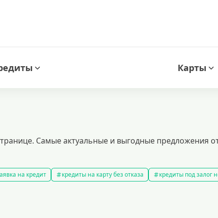
редиты
Карты
 странице. Самые актуальные и выгодные предложения 
аявка на кредит
кредиты на карту без отказа
кредиты под залог
амые выгодные кредиты
кредиты с плохой кредитной историей
к
ит 100000 рублей
кредит на 300000 рублей
кредит на 2 миллиона
аявка на кредит во все банки
образовательные кредиты
кредит 