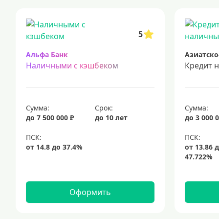
кредиты для самозанятых
кредит на ремонт
кредиты на
срочный кредит
подбор кредита
5
Альфа Банк
Азиатско
Наличными с кэшбеком
Кредит 
Сумма:
Срок:
Сумма:
до 7 500 000 ₽
до 10 лет
до 3 000 0
Оформить