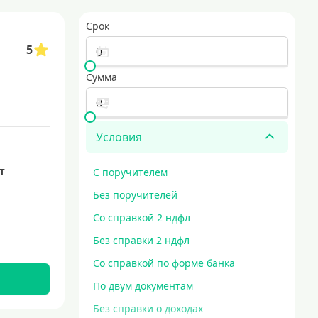
5 минут
кредит наличными на любые цели
Срок
5
Сумма
Условия
ет
С поручителем
Без поручителей
Со справкой 2 ндфл
Без справки 2 ндфл
Со справкой по форме банка
По двум документам
Без справки о доходах