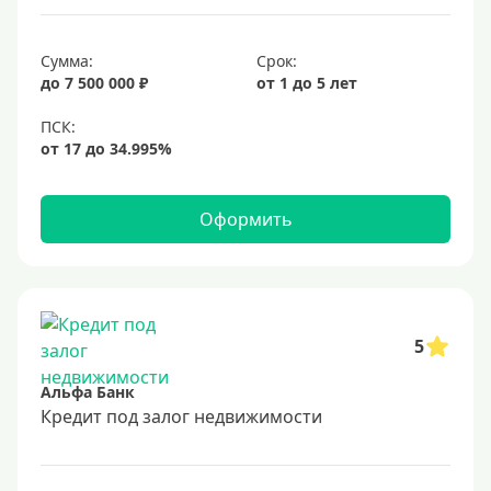
6,9%
Сумма:
Срок:
7%
до 7 500 000 ₽
от 1 до 5 лет
8%
9%
10%
11%
Оформить
12%
13%
14%
15%
5
16%
Альфа Банк
17%
Кредит под залог недвижимости
18%
19%