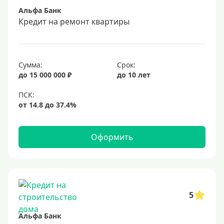
Альфа Банк
Срок
Кредит на ремонт квартиры
Долгосрочные
Год
Сумма:
Срок:
2 года
до 15 000 000 ₽
до 10 лет
3 года
4 года
5 лет
Оформить
6 лет
7 лет
8 лет
9 лет
5
10 лет
Альфа Банк
15 лет