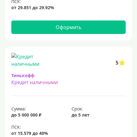
12 млн
15 млн
20 млн
Оформить
25 млн
30 миллионов
35000000 руб
50 миллионов
5
100 миллионов
Тинькофф
Кредит наличными
Меньше 1 млн (руб)
10000 руб
Сумма:
Срок:
15000 руб
до 5 000 000 ₽
до 5 лет
18000 руб
20 тысяч