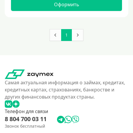
160000 руб
Оформить
180000 руб
200000 руб
250000 руб
1
300000 руб
350 тысяч
400000 руб
4500000 руб
500000 руб
Самая актуальная информация о займах, кредитах,
550000 руб
кредитных картах, страхованиях, банкростве и
других финансовых продуктах страны.
600 тысяч
650000 руб
Телефон для связи
700000 руб
8 804 700 03 11
750000 руб
Звонок бесплатный