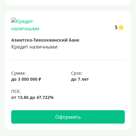
Онлайн заявка
Заявка во все банки
Способы выдачи
5
Азиатско-Тихоокеанский Банк
Не выходя из дома
Кредит наличными
С доставкой на дом
Наличными
Онлайн на карту
Сумма:
Срок:
до 3 000 000 ₽
до 7 лет
Валюта
В долларах США
В евро
Оформить
Заемщики