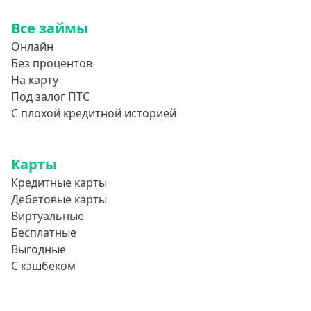
800000 руб
Все займы
850000 руб
Онлайн
900000 руб
Без процентов
950000 руб
На карту
Под залог ПТС
Целевые
С плохой кредитной историей
Ремонт
Карты
Строительство дома
Кредитные карты
Газификацию
Дебетовые карты
Лечение
Виртуальные
Стоматология
Бесплатные
Выгодные
Неотложные нужды
С кэшбеком
Образование
Обучение за рубежом