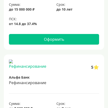
Сумма:
Срок:
20%
до 15 000 000 ₽
до 10 лет
Сумма
Большие
На маленькую сумму
Оформить
Больше миллиона (руб)
1000000 руб
5
1200000 руб
Альфа Банк
1300000 руб
Рефинансирование
1500000 руб
1600000 руб
1700000 руб
Сумма:
Срок: