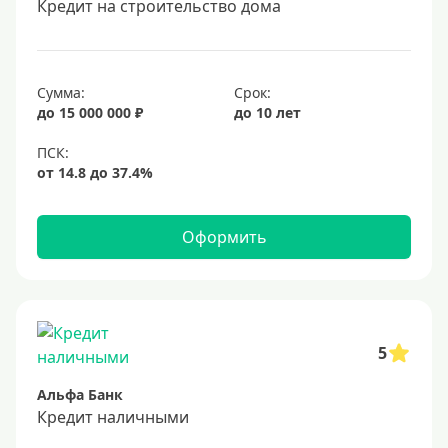
Кредит на строительство дома
20 лет
25 лет
30 лет
Сумма:
Срок:
до 15 000 000 ₽
до 10 лет
Месяц
2 месяца
3 месяца
6 месяцев
Оформить
Ставка
Низкий процент
4%
5
5%
Альфа Банк
6%
Кредит наличными
6,5%