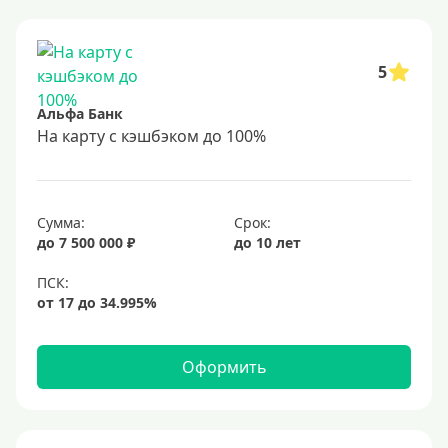
До 85 лет
Студентам
С 18 лет
5
С 19 лет
Альфа Банк
С 20 лет
На карту с кэшбэком до 100%
С 21 года
С 22 лет
Сумма:
Срок:
С 23 лет
до 7 500 000 ₽
до 10 лет
В декрете
Обеспечение
С обеспечением
Оформить
Без обеспечения
Без залога