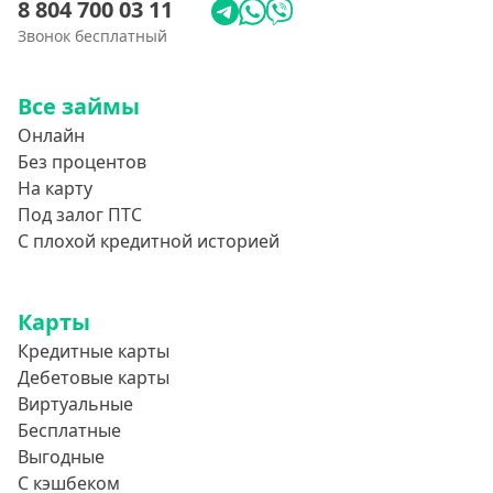
8 804 700 03 11
750000 руб
Звонок бесплатный
800000 руб
Все займы
850000 руб
Онлайн
900000 руб
Без процентов
950000 руб
На карту
Под залог ПТС
Целевые
С плохой кредитной историей
Ремонт
Карты
Строительство дома
Кредитные карты
Газификацию
Дебетовые карты
Лечение
Виртуальные
Стоматология
Бесплатные
Выгодные
Неотложные нужды
С кэшбеком