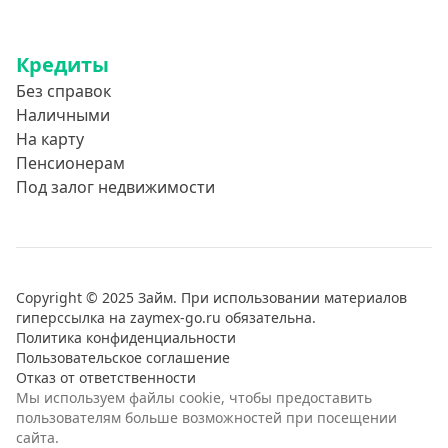
Образование
Обучение за рубежом
Кредиты
Отдых
Без справок
Свадьбы
Наличными
Нецелевые кредиты
На карту
Пенсионерам
Целевые кредиты
Под залог недвижимости
Ремонт автомобиля
Погашение других кредитов
Рефинансирование
Copyright © 2025 Займ. При использовании материалов
гиперссылка на zaymex-go.ru обязательна.
Политика конфиденциальности
Пользовательское соглашение
Отказ от ответственности
Мы используем файлы cookie, чтобы предоставить
пользователям больше возможностей при посещении
сайта.