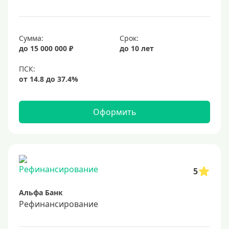
18%
19%
Сумма:
Срок:
20%
до 15 000 000 ₽
до 10 лет
Сумма
Большие
На маленькую сумму
Оформить
Больше миллиона (руб)
1000000 руб
5
1200000 руб
Альфа Банк
1300000 руб
Рефинансирование
1500000 руб
1600000 руб