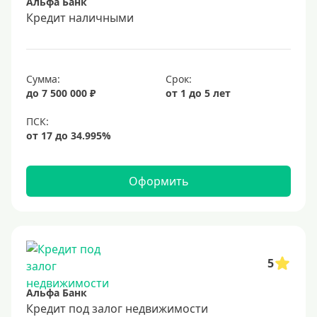
Альфа Банк
6%
Кредит наличными
6,5%
6,9%
Сумма:
Срок:
7%
до 7 500 000 ₽
от 1 до 5 лет
8%
9%
10%
11%
Оформить
12%
13%
14%
15%
5
16%
Альфа Банк
17%
Кредит под залог недвижимости