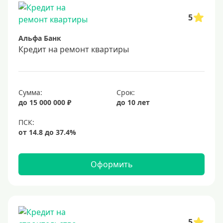
В банке под залог
5
Под залог недвижимости
Альфа Банк
Срок
Кредит на ремонт квартиры
Долгосрочные
Год
Сумма:
Срок:
2 года
до 15 000 000 ₽
до 10 лет
3 года
4 года
5 лет
Оформить
6 лет
7 лет
8 лет
9 лет
5