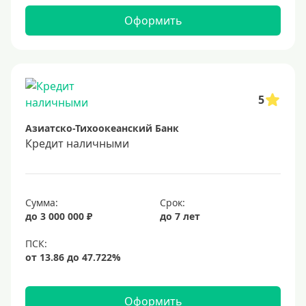
Самые выгодные
Оформить
Онлайн заявка
Заявка во все банки
Способы выдачи
5
Азиатско-Тихоокеанский Банк
Не выходя из дома
Кредит наличными
С доставкой на дом
Наличными
Онлайн на карту
Сумма:
Срок:
до 3 000 000 ₽
до 7 лет
Валюта
В долларах США
В евро
Оформить