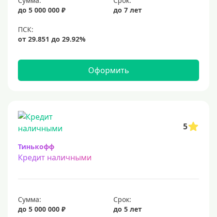
Сумма:
Срок:
до 5 000 000 ₽
до 7 лет
10 млн
12 млн
15 млн
20 млн
Оформить
25 млн
30 миллионов
35000000 руб
50 миллионов
5
100 миллионов
Тинькофф
Кредит наличными
Меньше 1 млн (руб)
10000 руб
Сумма:
Срок:
15000 руб
до 5 000 000 ₽
до 5 лет
18000 руб