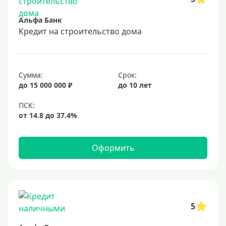
10 лет
Альфа Банк
15 лет
Кредит на строительство дома
20 лет
25 лет
30 лет
Сумма:
Срок:
до 15 000 000 ₽
до 10 лет
Месяц
2 месяца
3 месяца
6 месяцев
Оформить
Ставка
Низкий процент
4%
5
5%