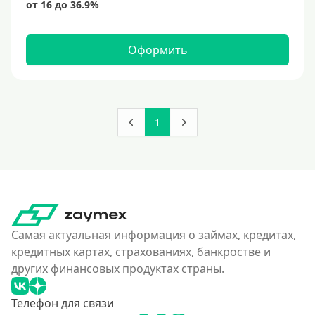
150000 руб
160000 руб
Оформить
180000 руб
200000 руб
250000 руб
1
300000 руб
350 тысяч
400000 руб
4500000 руб
500000 руб
Самая актуальная информация о займах, кредитах,
550000 руб
кредитных картах, страхованиях, банкростве и
других финансовых продуктах страны.
600 тысяч
650000 руб
Телефон для связи
700000 руб