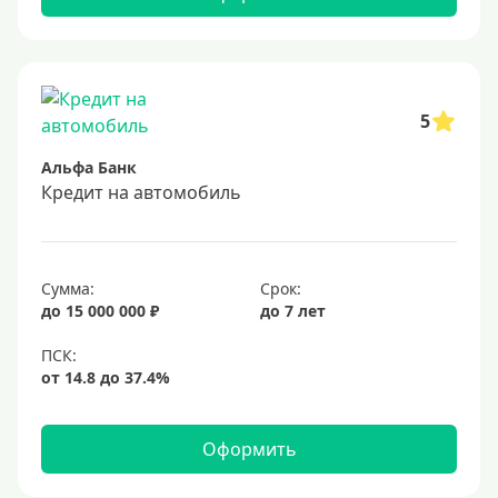
Заемщики
Военнослужащим
Для бюджетников и госслужащих
5
Для зарплатных клиентов
Альфа Банк
Иностранным гражданам
Кредит на автомобиль
Гражданам СНГ
Без прописки
Сумма:
Срок:
Безработным
до 15 000 000 ₽
до 7 лет
Без стажа работы
Для самозанятых
Пенсионерам
До 75 лет
Оформить
До 80 лет