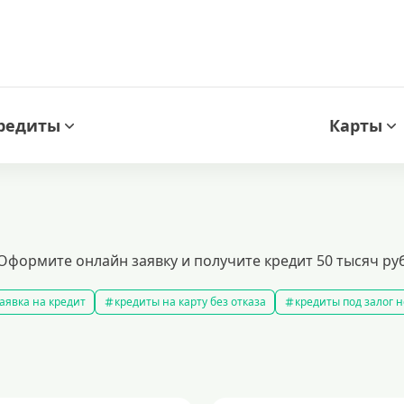
редиты
Карты
Оформите онлайн заявку и получите кредит 50 тысяч руб
аявка на кредит
кредиты на карту без отказа
кредиты под залог
амые выгодные кредиты
кредиты с плохой кредитной историей
к
ит 100000 рублей
кредит на 300000 рублей
кредит на 2 миллиона
аявка на кредит во все банки
образовательные кредиты
кредит 
 5 лет
кредит на 3 года
потребительские кредиты
кредит за 