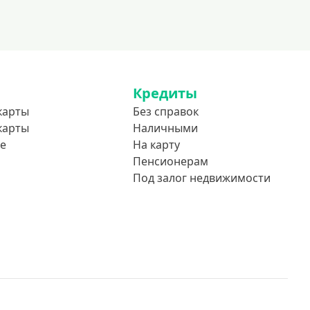
До 85 лет
Студентам
С 18 лет
С 19 лет
Кредиты
С 20 лет
карты
Без справок
С 21 года
карты
Наличными
С 22 лет
е
На карту
С 23 лет
Пенсионерам
Под залог недвижимости
В декрете
Обеспечение
С обеспечением
Без обеспечения
Без залога