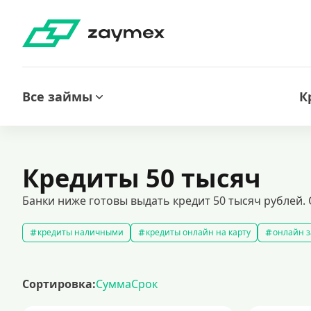
Все займы
К
Кредиты 50 тысяч
Банки ниже готовы выдать кредит 50 тысяч рублей. 
кредиты наличными
кредиты онлайн на карту
онлайн з
кредитный калькулятор
рефинансирование кредитов
с
кредиты на 1000000 рублей
кредиты безработным
кред
Сортировка:
Сумма
Срок
кредит на 200000 рублей
кредиты под низкий процент
з
кредиты для самозанятых
кредит на ремонт
кредиты на