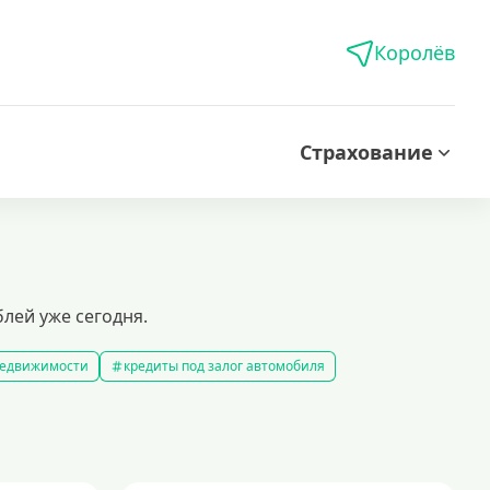
Королёв
Страхование
лей уже сегодня.
 недвижимости
кредиты под залог автомобиля
редиты без справки о доходах
кредиты пенсионерам
 рублей
кредит на 500000 рублей
кредиты с 18 лет
на строительство дома
кредиты без залога
5 минут
кредит наличными на любые цели