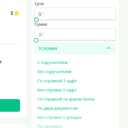
Срок
5
Сумма
Условия
ет
С поручителем
Без поручителей
Со справкой 2 ндфл
Без справки 2 ндфл
Со справкой по форме банка
По двум документам
Без справки о доходах
По паспорту