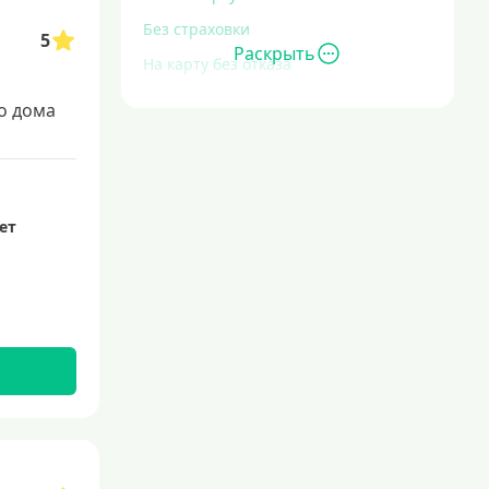
Без страховки
5
Раскрыть
На карту без отказа
Без отказа
о дома
В день обращения
С большой кредитной нагрузкой
Экспресс
лет
За час
Быстрые
С действующим кредитом
С просрочками
Без кредитной истории
С плохой кредитной историей
Со 100 процентным одобрением
Льготные для физических лиц