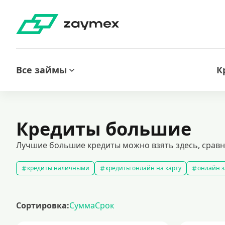
Все займы
К
Кредиты большие
Лучшие большие кредиты можно взять здесь, сравн
кредиты наличными
кредиты онлайн на карту
онлайн з
кредитный калькулятор
рефинансирование кредитов
с
кредиты на 1000000 рублей
кредиты безработным
кред
Сортировка:
Сумма
Срок
кредит на 200000 рублей
кредиты под низкий процент
з
кредиты для самозанятых
кредит на ремонт
кредиты на