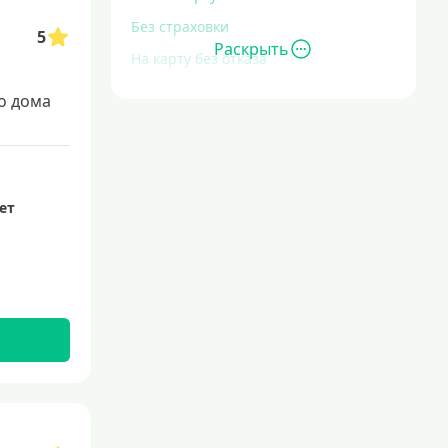
Без страховки
5
Раскрыть
На карту без отказа
Без отказа
о дома
В день обращения
С большой кредитной нагрузкой
Экспресс
лет
За час
Быстрые
С действующим кредитом
С просрочками
Без кредитной истории
С плохой кредитной историей
Со 100 процентным одобрением
Льготные для физических лиц