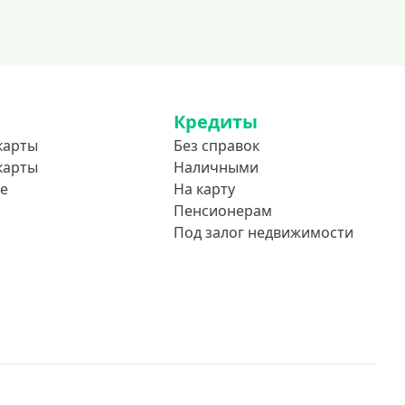
До 85 лет
Студентам
С 18 лет
С 19 лет
Кредиты
С 20 лет
карты
Без справок
С 21 года
карты
Наличными
С 22 лет
е
На карту
С 23 лет
Пенсионерам
Под залог недвижимости
В декрете
Обеспечение
С обеспечением
Без обеспечения
Без залога