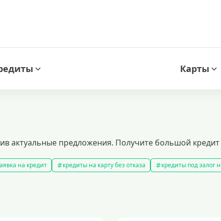
редиты
Карты
ив актуальные предложения. Получите большой кредит 
аявка на кредит
кредиты на карту без отказа
кредиты под залог
амые выгодные кредиты
кредиты с плохой кредитной историей
к
ит 100000 рублей
кредит на 300000 рублей
кредит на 2 миллиона
аявка на кредит во все банки
образовательные кредиты
кредит 
 5 лет
кредит на 3 года
потребительские кредиты
кредит за 