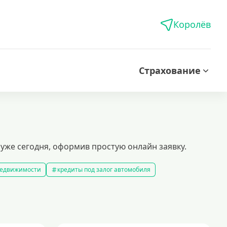
Королёв
Страхование
уже сегодня, оформив простую онлайн заявку.
 недвижимости
кредиты под залог автомобиля
редиты без справки о доходах
кредиты пенсионерам
 рублей
кредит на 500000 рублей
кредиты с 18 лет
на строительство дома
кредиты без залога
5 минут
кредит наличными на любые цели