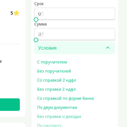
Срок
5
Сумма
Условия
ет
С поручителем
Без поручителей
Со справкой 2 ндфл
Без справки 2 ндфл
Со справкой по форме банка
По двум документам
Без справки о доходах
По паспорту