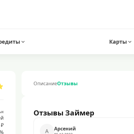
редиты
Карты
Описание
Отзывы
Отзывы Займер
ых
ей
 ₽
Арсений
А
8%