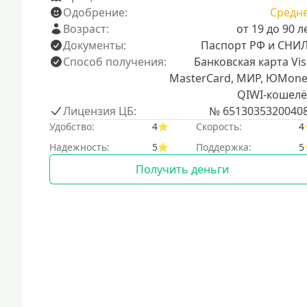
Одобрение:
Средн
Возраст:
от 19 до 90 л
Документы:
Паспорт РФ и СНИ
Способ получения:
Банковская карта Vis
MasterCard, МИР, ЮMone
QIWI-кошелё
Лицензия ЦБ:
№ 6513035320040
Удобство:
4
Скорость:
4
Надежность:
5
Поддержка:
5
Получить деньги