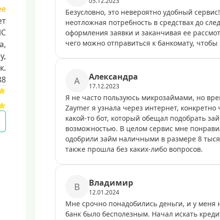
05.12.2023
ее
Безусловно, это невероятно удобный сервис!
ет
неотложная потребность в средствах до сле
ЛС
оформления заявки и заканчивая ее рассмот
чего можно отправиться к банкомату, чтобы
a,
y,
к.
Александра
88
А
17.12.2023
Я не часто пользуюсь микрозаймами, но вре
Zaymer я узнала через интернет, конкретно 
какой-то бот, который обещал подобрать зай
возможностью. В целом сервис мне понравил
одобрили займ наличными в размере 8 тыся
также прошла без каких-либо вопросов.
Владимир
В
12.01.2024
Мне срочно понадобились деньги, и у меня 
банк было бесполезным. Начал искать креди