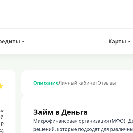
редиты
Карты
Описание
Личный кабинет
Отзывы
Займ в Деньга
ых
ей
Микрофинансовая организация (МФО) "Де
 ₽
решений, которые подходят для различны
8%