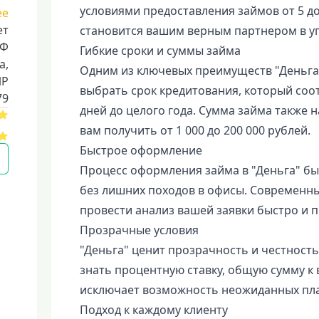
условиями предоставления займов от 5 до 
ее
ет
становится вашим верным партнером в у
РФ
Гибкие сроки и суммы займа
a,
Одним из ключевых преимуществ "Деньга"
ИР
выбрать срок кредитования, который соот
79
дней до целого года. Сумма займа также 
вам получить от 1 000 до 200 000 рублей.
Быстрое оформление
Процесс оформления займа в "Деньга" быс
без лишних походов в офисы. Современн
провести анализ вашей заявки быстро и п
Прозрачные условия
"Деньга" ценит прозрачность и честность
знать процентную ставку, общую сумму к 
исключает возможность неожиданных пла
Подход к каждому клиенту