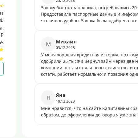
25.12.2023
ее
Заявку быстро заполнила, потребовались 20 
ет
Предоставила паспортные данные и информа
РФ
что очень удобно. Заявка была одобрена всег
a,
ИР
Михаил
65
М
03.12.2023
У меня хорошая кредитная история, поэтому
одобрили 25 тысяч! Вернул займ через две н
компании нет льгот для новых клиентов, и о
кстати, работает нормально; я позвонил оди
Яна
Я
18.12.2023
Мне нравится, что на сайте Капиталины сра
образом, до оформления договора я уже зна