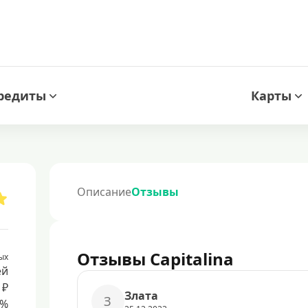
редиты
Карты
Описание
Отзывы
Отзывы Capitalina
ых
ей
 ₽
Злата
З
8%