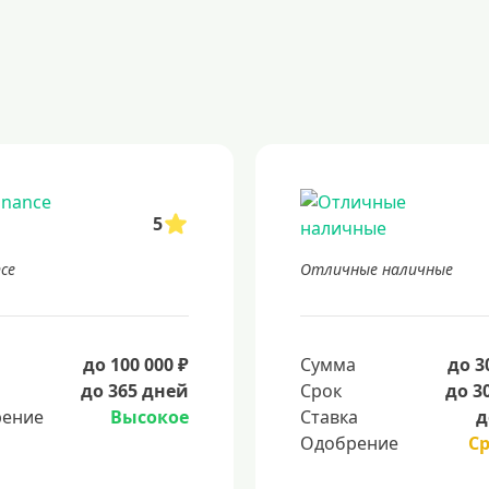
5
nce
Отличные наличные
а
до 100 000 ₽
Сумма
до 3
до 365 дней
Срок
до 3
ение
Высокое
Ставка
д
Одобрение
С