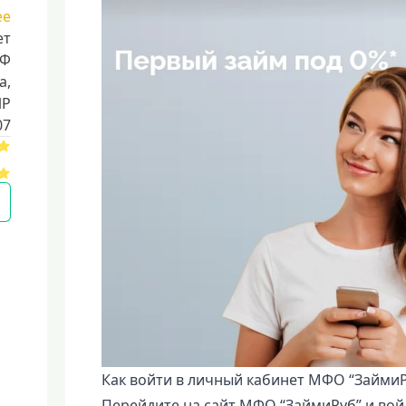
ее
ет
РФ
a,
ИР
07
Как войти в личный кабинет МФО “ЗаймиР
Перейдите на сайт МФО “ЗаймиРуб” и войд