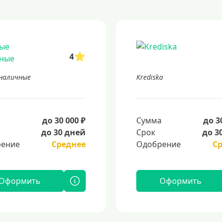
4
наличные
Krediska
а
до 30 000 ₽
Сумма
до 3
до 30 дней
Срок
до 3
ение
Среднее
Одобрение
С
Оформить
Оформить