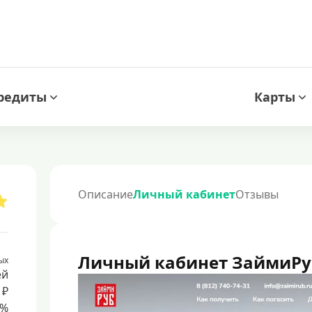
редиты
Карты
Описание
Личный кабинет
Отзывы
Личный кабинет ЗаймиРу
ых
ей
 ₽
8%