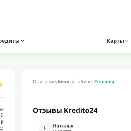
редиты
Карты
Описание
Личный кабинет
Отзывы
Отзывы Kredito24
ых
ей
 ₽
Наталья
Н
8%