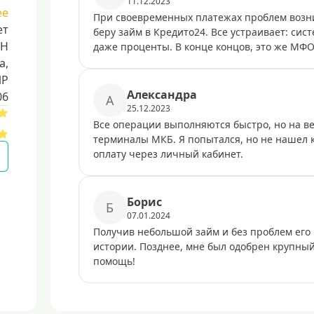
11.12.2023
ее
При своевременных платежах проблем возник
ет
беру займ в Кредито24. Все устраивает: си
НН
даже проценты. В конце концов, это же МФО,
a,
ИР
Александра
06
А
25.12.2023
Все операции выполняются быстро, но на ве
терминалы МКБ. Я попытался, но не нашел
оплату через личный кабинет.
Борис
Б
07.01.2024
Получив небольшой займ и без проблем его 
истории. Позднее, мне был одобрен крупный 
помощь!