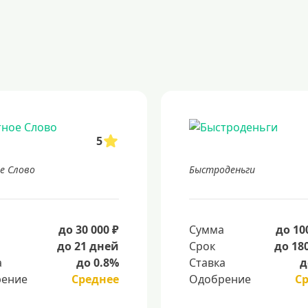
5
е Слово
Быстроденьги
а
до 30 000 ₽
Сумма
до 10
до 21 дней
Срок
до 18
а
до 0.8%
Ставка
д
ение
Среднее
Одобрение
С